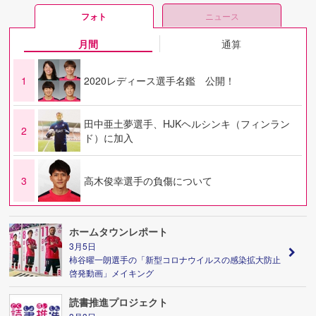
フォト
ニュース
月間
通算
1
2020レディース選手名鑑 公開！
田中亜土夢選手、HJKヘルシンキ（フィンラン
2
ド）に加入
3
高木俊幸選手の負傷について
ホームタウンレポート
3月5日
柿谷曜一朗選手の「新型コロナウイルスの感染拡大防止
啓発動画」メイキング
読書推進プロジェクト