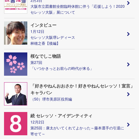
3月3日
大阪市立図書館全館臨時休館に伴う「応援しよう！2020
セレッソ大阪」展について
インタビュー
1月12日
セレッソ大阪堺レディース
林穂之香【後編】
桜なでしこ物語
第27回
「いつかきっとお前らの時代が来る」
「好きやねんおおさか！好きやねんセレッソ！宣言」
キャラバン
（50）堺市美原区役所編
続 セレッソ・アイデンティティ
12月2日
第25回：康太がいてくれてよかった～藤本選手の引退に
寄せて～