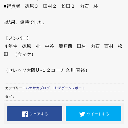
■得点者 徳原３ 田村２ 松田２ 力石 朴
※結果、優勝でした。
【メンバー】
４年生 徳原 朴 中谷 鵜戸西 田村 力石 西村 松
田 （ウィケ）
（セレッソ大阪U -１２コーチ 久川 直裕）
カテゴリー：
ハナサカブログ
,
U-12ゲームレポート
タグ：
シェアする
ツイートする