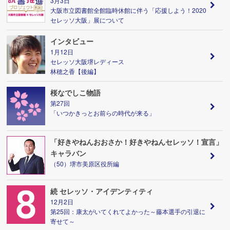
3月3日
大阪市立図書館全館臨時休館に伴う「応援しよう！2020
セレッソ大阪」展について
インタビュー
1月12日
セレッソ大阪堺レディース
林穂之香【後編】
桜なでしこ物語
第27回
「いつかきっとお前らの時代が来る」
「好きやねんおおさか！好きやねんセレッソ！宣言」
キャラバン
（50）堺市美原区役所編
続 セレッソ・アイデンティティ
12月2日
第25回：康太がいてくれてよかった～藤本選手の引退に
寄せて～