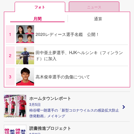
フォト
ニュース
月間
通算
1
2020レディース選手名鑑 公開！
田中亜土夢選手、HJKヘルシンキ（フィンラン
2
ド）に加入
3
高木俊幸選手の負傷について
ホームタウンレポート
3月5日
柿谷曜一朗選手の「新型コロナウイルスの感染拡大防止
啓発動画」メイキング
読書推進プロジェクト