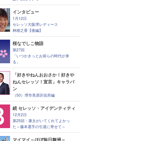
インタビュー
1月12日
セレッソ大阪堺レディース
林穂之香【後編】
桜なでしこ物語
第27回
「いつかきっとお前らの時代が来
る」
「好きやねんおおさか！好きや
ねんセレッソ！宣言」キャラバ
ン
（50）堺市美原区役所編
続 セレッソ・アイデンティティ
12月2日
第25回：康太がいてくれてよかっ
た～藤本選手の引退に寄せて～
マイマイ～ほぼ毎日舞洲～