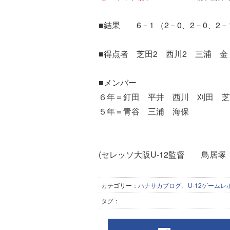
■結果 6－1 （2－0、2－0、2－
■得点者 芝田2 西川2 三浦 金
■メンバー
６年＝釘田 平井 西川 刈田 芝
５年＝青谷 三浦 海保
(セレッソ大阪U-12監督 鳥居塚
カテゴリー：
ハナサカブログ
,
U-12ゲームレ
タグ：