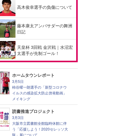
高木俊幸選手の負傷について
藤本康太アンバサダーの舞洲
日記
天皇杯 3回戦 金沢戦｜水沼宏
太選手が先制ゴール！
ホームタウンレポート
3月5日
柿谷曜一朗選手の「新型コロナウ
イルスの感染拡大防止啓発動画」
メイキング
読書推進プロジェクト
3月3日
大阪市立図書館全館臨時休館に伴
う「応援しよう！2020セレッソ大
阪」展について