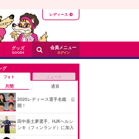
レディース
会員メニュー
グッズ
ログイン
GOODS
ング
フォト
ニュース
月間
通算
2020レディース選手名鑑 公
開！
田中亜土夢選手、HJKヘルシ
ンキ（フィンランド）に加入