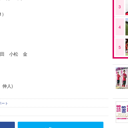
3
1）
4
5
田 小松 金
 伸人)
ポート