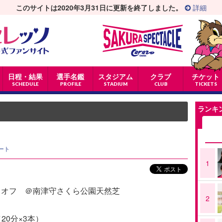
このサイトは2020年3月31日に更新を終了しました。
詳細
日程・結果
選手名鑑
スタジアム
クラブ
チケット
SCHEDULE
PROFILE
STADIUM
CLUB
TICKETS
ランキ
ート
1
0キックオフ ＠南津守さくら公園天然芝
2
20分×3本）