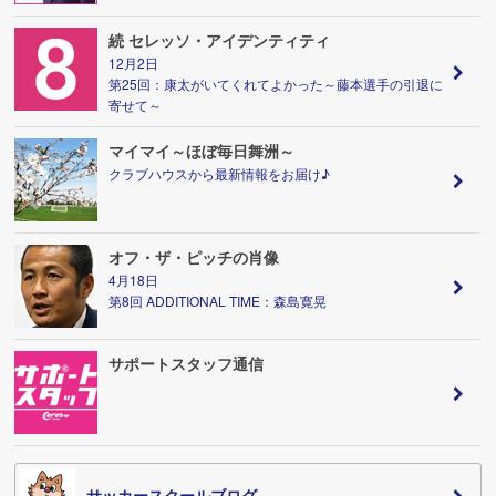
続 セレッソ・アイデンティティ
12月2日
第25回：康太がいてくれてよかった～藤本選手の引退に
寄せて～
マイマイ～ほぼ毎日舞洲～
クラブハウスから最新情報をお届け♪
オフ・ザ・ピッチの肖像
4月18日
第8回 ADDITIONAL TIME：森島寛晃
サポートスタッフ通信
サッカースクールブログ