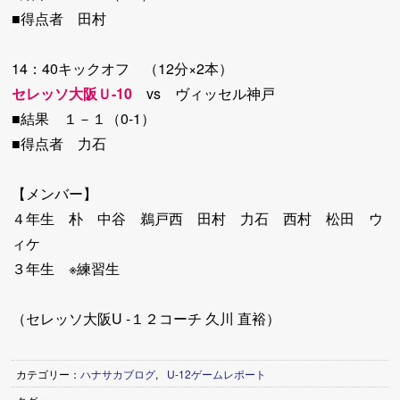
■得点者 田村
14：40キックオフ （12分×2本）
セレッソ大阪Ｕ-10
vs ヴィッセル神戸
■結果 １－１（0-1）
■得点者 力石
【メンバー】
４年生 朴 中谷 鵜戸西 田村 力石 西村 松田 ウ
ィケ
３年生 ※練習生
（セレッソ大阪U -１２コーチ 久川 直裕）
カテゴリー：
ハナサカブログ
,
U-12ゲームレポート