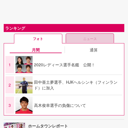
ランキング
フォト
ニュース
月間
通算
1
2020レディース選手名鑑 公開！
田中亜土夢選手、HJKヘルシンキ（フィンラン
2
ド）に加入
3
高木俊幸選手の負傷について
ホームタウンレポート