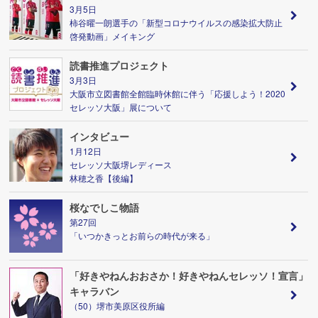
3月5日
柿谷曜一朗選手の「新型コロナウイルスの感染拡大防止
啓発動画」メイキング
読書推進プロジェクト
3月3日
大阪市立図書館全館臨時休館に伴う「応援しよう！2020
セレッソ大阪」展について
インタビュー
1月12日
セレッソ大阪堺レディース
林穂之香【後編】
桜なでしこ物語
第27回
「いつかきっとお前らの時代が来る」
「好きやねんおおさか！好きやねんセレッソ！宣言」
キャラバン
（50）堺市美原区役所編