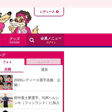
レディース
会員メニュー
グッズ
ログイン
GOODS
ング
フォト
ニュース
月間
通算
2020レディース選手名鑑 公
開！
田中亜土夢選手、HJKヘルシ
ンキ（フィンランド）に加入