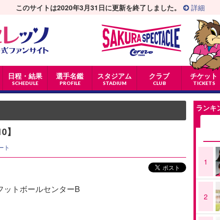
このサイトは2020年3月31日に更新を終了しました。
詳細
日程・結果
選手名鑑
スタジアム
クラブ
チケット
SCHEDULE
PROFILE
STADIUM
CLUB
TICKETS
ランキ
10】
ート
1
万博フットボールセンターB
2