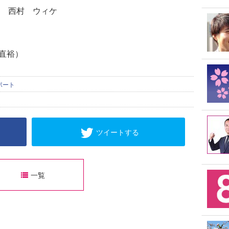
 西村 ウィケ
 直裕）
ポート
ツイートする
一覧