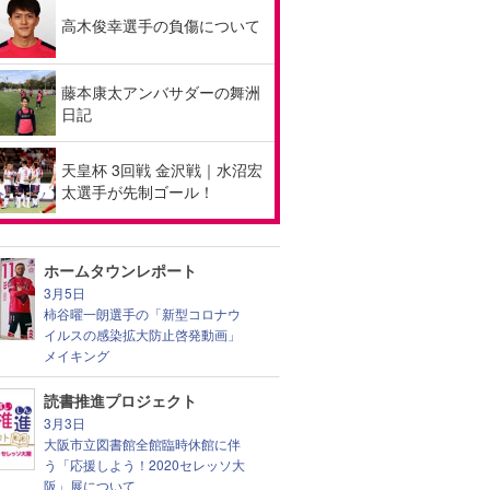
高木俊幸選手の負傷について
藤本康太アンバサダーの舞洲
日記
天皇杯 3回戦 金沢戦｜水沼宏
太選手が先制ゴール！
ホームタウンレポート
3月5日
柿谷曜一朗選手の「新型コロナウ
イルスの感染拡大防止啓発動画」
メイキング
読書推進プロジェクト
3月3日
大阪市立図書館全館臨時休館に伴
う「応援しよう！2020セレッソ大
阪」展について