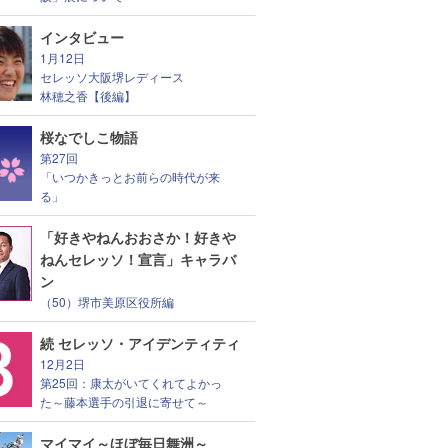
インタビュー
1月12日
セレッソ大阪堺レディース
林穂之香【後編】
桜なでしこ物語
第27回
「いつかきっとお前らの時代が来
る」
「好きやねんおおさか！好きや
ねんセレッソ！宣言」キャラバ
ン
（50）堺市美原区役所編
続 セレッソ・アイデンティティ
12月2日
第25回：康太がいてくれてよかっ
た～藤本選手の引退に寄せて～
マイマイ～ほぼ毎日舞洲～