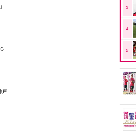
山
3
4
C
5
神戸