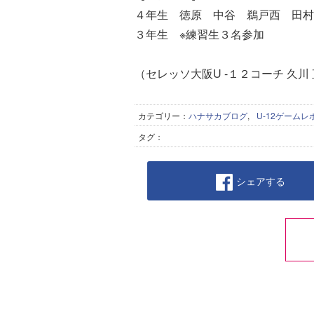
４年生 徳原 中谷 鵜戸西 田村
３年生 ※練習生３名参加
（セレッソ大阪U -１２コーチ 久川
カテゴリー：
ハナサカブログ
,
U-12ゲームレ
タグ：
シェアする