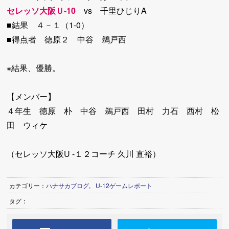
セレッソ大阪Ｕ-10
vs 千里ひじりA
■結果 ４－１（1-0）
■得点者 徳原２ 中谷 鵜戸西
※結果、優勝。
【メンバー】
４年生 徳原 朴 中谷 鵜戸西 田村 力石 西村 松
田 ウィケ
（セレッソ大阪U -１２コーチ 久川 直裕）
カテゴリー：
ハナサカブログ
,
U-12ゲームレポート
タグ：