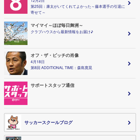
12月2日
第25回：康太がいてくれてよかった～藤本選手の引退に
寄せて～
マイマイ～ほぼ毎日舞洲～
クラブハウスから最新情報をお届け♪
オフ・ザ・ピッチの肖像
4月18日
第8回 ADDITIONAL TIME：森島寛晃
サポートスタッフ通信
サッカースクールブログ