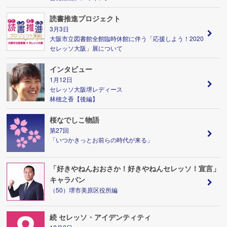
読書推進プロジェクト
3月3日
大阪市立図書館全館臨時休館に伴う「応援しよう！2020
セレッソ大阪」展について
インタビュー
1月12日
セレッソ大阪堺レディース
林穂之香【後編】
桜なでしこ物語
第27回
「いつかきっとお前らの時代が来る」
「好きやねんおおさか！好きやねんセレッソ！宣言」
キャラバン
（50）堺市美原区役所編
続 セレッソ・アイデンティティ