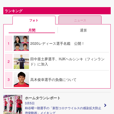
ランキング
フォト
ニュース
月間
通算
1
2020レディース選手名鑑 公開！
田中亜土夢選手、HJKヘルシンキ（フィンラン
2
ド）に加入
3
高木俊幸選手の負傷について
ホームタウンレポート
3月5日
柿谷曜一朗選手の「新型コロナウイルスの感染拡大防止
啓発動画」メイキング