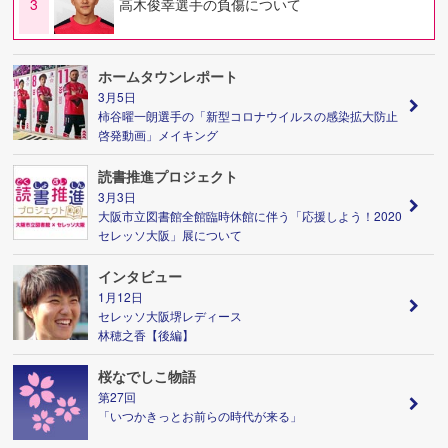
3
高木俊幸選手の負傷について
ホームタウンレポート
3月5日
柿谷曜一朗選手の「新型コロナウイルスの感染拡大防止
啓発動画」メイキング
読書推進プロジェクト
3月3日
大阪市立図書館全館臨時休館に伴う「応援しよう！2020
セレッソ大阪」展について
インタビュー
1月12日
セレッソ大阪堺レディース
林穂之香【後編】
桜なでしこ物語
第27回
「いつかきっとお前らの時代が来る」