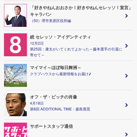
「好きやねんおおさか！好きやねんセレッソ！宣言」
キャラバン
（50）堺市美原区役所編
続 セレッソ・アイデンティティ
12月2日
第25回：康太がいてくれてよかった～藤本選手の引退に
寄せて～
マイマイ～ほぼ毎日舞洲～
クラブハウスから最新情報をお届け♪
オフ・ザ・ピッチの肖像
4月18日
第8回 ADDITIONAL TIME：森島寛晃
サポートスタッフ通信