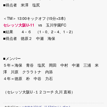
■得点者 米澤 塩尻
＜TM＞ 13:00キックオフ (15分×3本)
セレッソ大阪U-11
vs 玉川学園FC
■結果 4－６ （1－0、2－4、1－2）
■得点者 徳原２ 中瀬 海保
■メンバー
５年＝海保 青谷 塩尻 岡田 中村 中瀬 三浦 米
澤 川原 クララトナ 内添
４年＝徳原 朴 中谷 力石
（セレッソ大阪U -１２コーチ 久川 直裕）
カテゴリー：
ハナサカブログ
,
U-12ゲームレポート