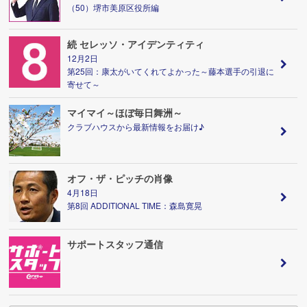
（50）堺市美原区役所編
続 セレッソ・アイデンティティ
12月2日
第25回：康太がいてくれてよかった～藤本選手の引退に
寄せて～
マイマイ～ほぼ毎日舞洲～
クラブハウスから最新情報をお届け♪
オフ・ザ・ピッチの肖像
4月18日
第8回 ADDITIONAL TIME：森島寛晃
サポートスタッフ通信