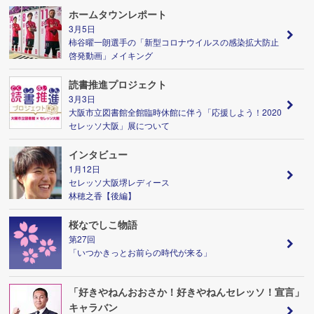
ホームタウンレポート
3月5日
柿谷曜一朗選手の「新型コロナウイルスの感染拡大防止
啓発動画」メイキング
読書推進プロジェクト
3月3日
大阪市立図書館全館臨時休館に伴う「応援しよう！2020
セレッソ大阪」展について
インタビュー
1月12日
セレッソ大阪堺レディース
林穂之香【後編】
桜なでしこ物語
第27回
「いつかきっとお前らの時代が来る」
「好きやねんおおさか！好きやねんセレッソ！宣言」
キャラバン