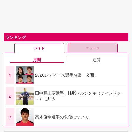
ランキング
フォト
ニュース
月間
通算
1
2020レディース選手名鑑 公開！
田中亜土夢選手、HJKヘルシンキ（フィンラン
2
ド）に加入
3
高木俊幸選手の負傷について