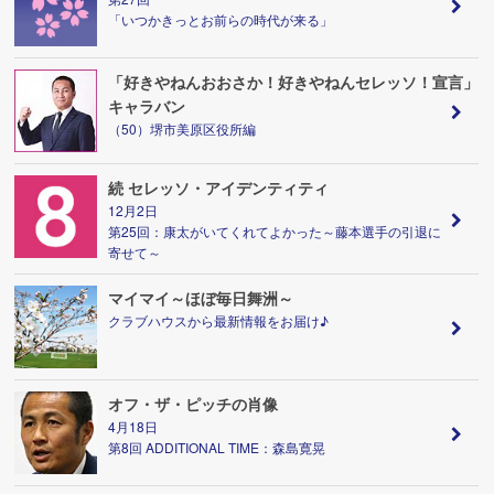
「いつかきっとお前らの時代が来る」
「好きやねんおおさか！好きやねんセレッソ！宣言」
キャラバン
（50）堺市美原区役所編
続 セレッソ・アイデンティティ
12月2日
第25回：康太がいてくれてよかった～藤本選手の引退に
寄せて～
マイマイ～ほぼ毎日舞洲～
クラブハウスから最新情報をお届け♪
オフ・ザ・ピッチの肖像
4月18日
第8回 ADDITIONAL TIME：森島寛晃