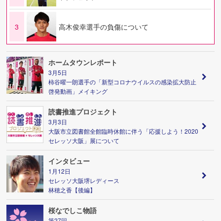
3
高木俊幸選手の負傷について
ホームタウンレポート
3月5日
柿谷曜一朗選手の「新型コロナウイルスの感染拡大防止
啓発動画」メイキング
読書推進プロジェクト
3月3日
大阪市立図書館全館臨時休館に伴う「応援しよう！2020
セレッソ大阪」展について
インタビュー
1月12日
セレッソ大阪堺レディース
林穂之香【後編】
桜なでしこ物語
第27回