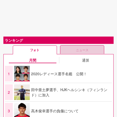
ランキング
フォト
ニュース
月間
通算
1
2020レディース選手名鑑 公開！
田中亜土夢選手、HJKヘルシンキ（フィンラン
2
ド）に加入
3
高木俊幸選手の負傷について