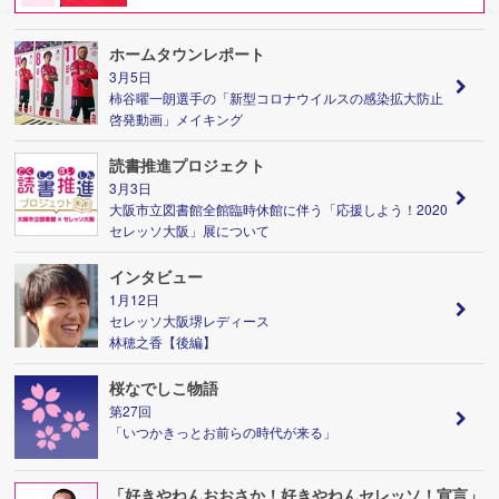
ホームタウンレポート
3月5日
柿谷曜一朗選手の「新型コロナウイルスの感染拡大防止
啓発動画」メイキング
読書推進プロジェクト
3月3日
大阪市立図書館全館臨時休館に伴う「応援しよう！2020
セレッソ大阪」展について
インタビュー
1月12日
セレッソ大阪堺レディース
林穂之香【後編】
桜なでしこ物語
第27回
「いつかきっとお前らの時代が来る」
「好きやねんおおさか！好きやねんセレッソ！宣言」