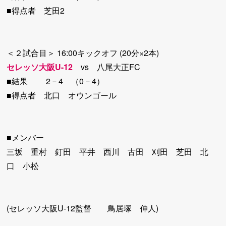
■得点者 芝田2
＜２試合目＞ 16:00キックオフ (20分×2本)
セレッソ大阪U-12
vs 八尾大正FC
■結果 2－4 （0－4）
■得点者 北口 オウンゴール
■メンバー
三坂 重村 釘田 平井 西川 古田 刈田 芝田 北
口 小松
(セレッソ大阪U-12監督 鳥居塚 伸人)