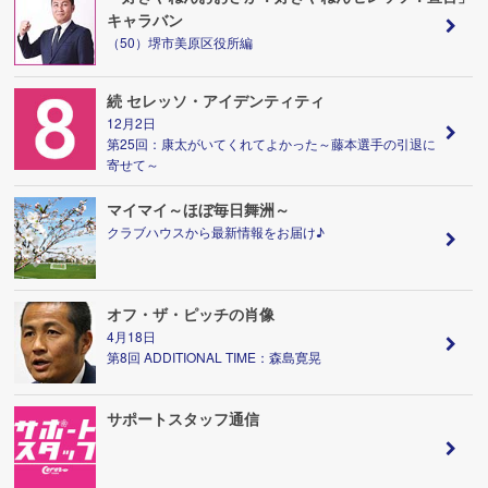
キャラバン
（50）堺市美原区役所編
続 セレッソ・アイデンティティ
12月2日
第25回：康太がいてくれてよかった～藤本選手の引退に
寄せて～
マイマイ～ほぼ毎日舞洲～
クラブハウスから最新情報をお届け♪
オフ・ザ・ピッチの肖像
4月18日
第8回 ADDITIONAL TIME：森島寛晃
サポートスタッフ通信