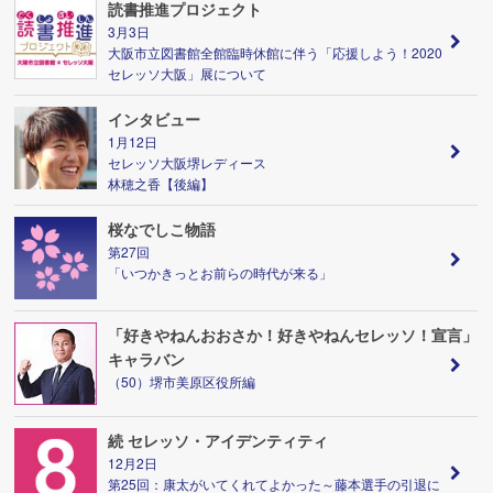
読書推進プロジェクト
3月3日
大阪市立図書館全館臨時休館に伴う「応援しよう！2020
セレッソ大阪」展について
インタビュー
1月12日
セレッソ大阪堺レディース
林穂之香【後編】
桜なでしこ物語
第27回
「いつかきっとお前らの時代が来る」
「好きやねんおおさか！好きやねんセレッソ！宣言」
キャラバン
（50）堺市美原区役所編
続 セレッソ・アイデンティティ
12月2日
第25回：康太がいてくれてよかった～藤本選手の引退に