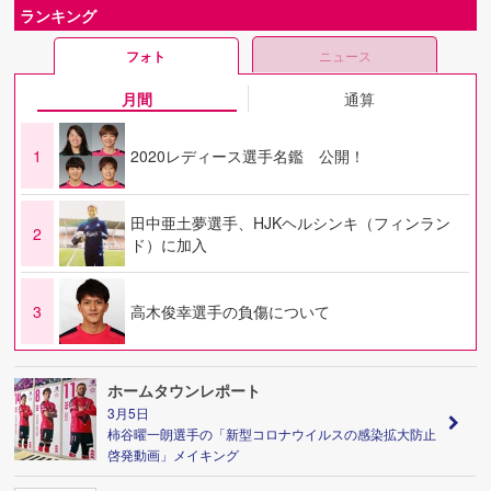
ランキング
フォト
ニュース
月間
通算
1
2020レディース選手名鑑 公開！
田中亜土夢選手、HJKヘルシンキ（フィンラン
2
ド）に加入
3
高木俊幸選手の負傷について
ホームタウンレポート
3月5日
柿谷曜一朗選手の「新型コロナウイルスの感染拡大防止
啓発動画」メイキング