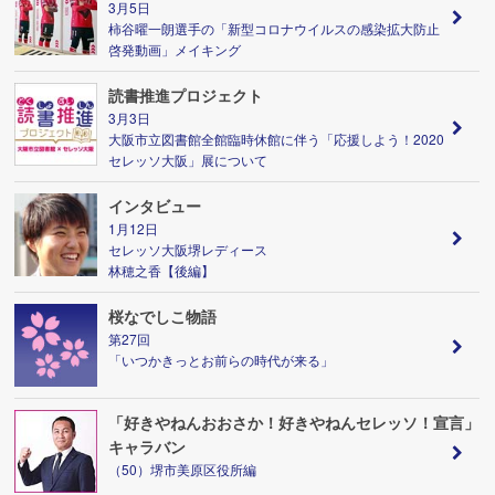
3月5日
柿谷曜一朗選手の「新型コロナウイルスの感染拡大防止
啓発動画」メイキング
読書推進プロジェクト
3月3日
大阪市立図書館全館臨時休館に伴う「応援しよう！2020
セレッソ大阪」展について
インタビュー
1月12日
セレッソ大阪堺レディース
林穂之香【後編】
桜なでしこ物語
第27回
「いつかきっとお前らの時代が来る」
「好きやねんおおさか！好きやねんセレッソ！宣言」
キャラバン
（50）堺市美原区役所編