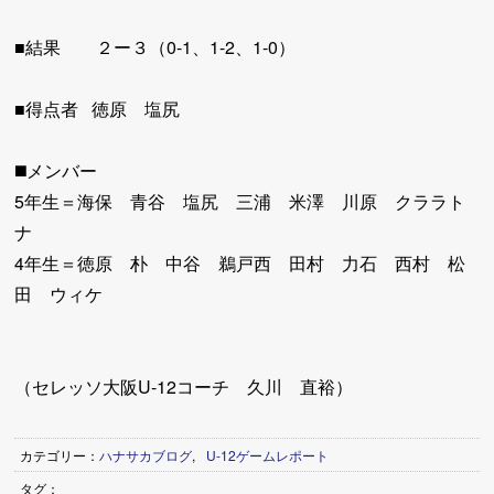
■結果 ２ー３（0-1、1-2、1-0）
■得点者 徳原 塩尻
◼️メンバー
5年生＝海保 青谷 塩尻 三浦 米澤 川原 クララト
ナ
4年生＝徳原 朴 中谷 鵜戸西 田村 力石 西村 松
田 ウィケ
（セレッソ大阪U-12コーチ 久川 直裕）
カテゴリー：
ハナサカブログ
,
U-12ゲームレポート
タグ：