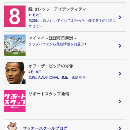
続 セレッソ・アイデンティティ
12月2日
第25回：康太がいてくれてよかった～藤本選手の引退に
寄せて～
マイマイ～ほぼ毎日舞洲～
クラブハウスから最新情報をお届け♪
オフ・ザ・ピッチの肖像
4月18日
第8回 ADDITIONAL TIME：森島寛晃
サポートスタッフ通信
サッカースクールブログ