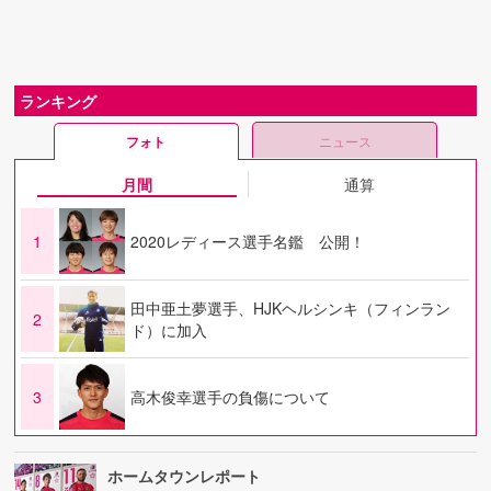
ランキング
フォト
ニュース
月間
通算
1
2020レディース選手名鑑 公開！
田中亜土夢選手、HJKヘルシンキ（フィンラン
2
ド）に加入
3
高木俊幸選手の負傷について
ホームタウンレポート