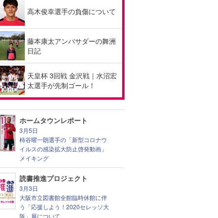
高木俊幸選手の負傷について
藤本康太アンバサダーの舞洲
日記
天皇杯 3回戦 金沢戦｜水沼宏
太選手が先制ゴール！
ホームタウンレポート
3月5日
柿谷曜一朗選手の「新型コロナウ
イルスの感染拡大防止啓発動画」
メイキング
読書推進プロジェクト
3月3日
大阪市立図書館全館臨時休館に伴
う「応援しよう！2020セレッソ大
阪」展について