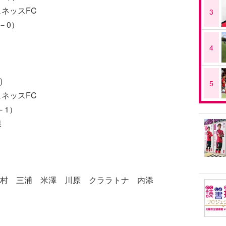
ュネッスFC
3
－0）
4
)
5
ネッスFC
－1）
保
村 三浦 米澤 川原 クララトナ 内添