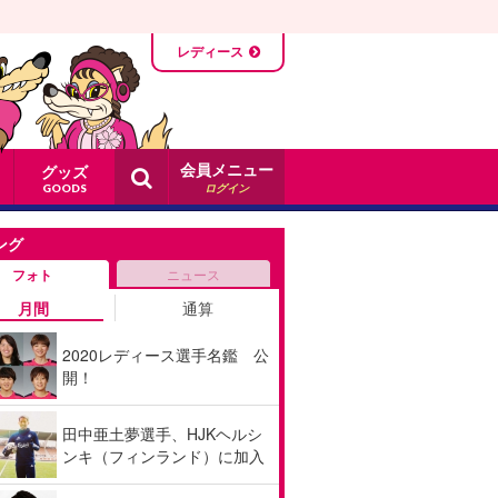
レディース
会員メニュー
グッズ
ログイン
GOODS
ング
フォト
ニュース
月間
通算
2020レディース選手名鑑 公
開！
田中亜土夢選手、HJKヘルシ
ンキ（フィンランド）に加入