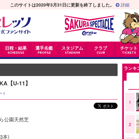
このサイトは2020年3月31日に更新を終了しました。
詳細
日程・結果
選手名鑑
スタジアム
クラブ
チケット
SCHEDULE
PROFILE
STADIUM
CLUB
TICKETS
ランキ
KA【U-11】
ート
1
さくら公園天然芝
2
3本)