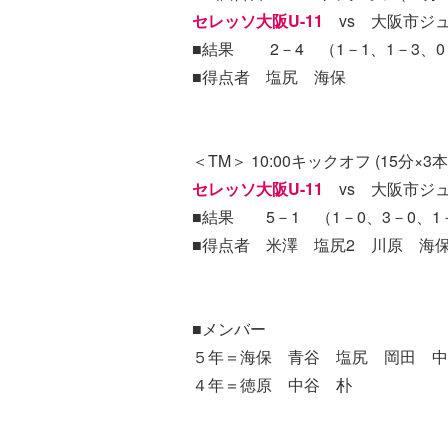
セレッソ大阪U-11
vs 大阪市ジ
■結果 2－4 （1－1、1－3、0
■得点者 塩尻 海保
＜TM＞ 10:00キックオフ (15分×3本
セレッソ大阪U-11
vs 大阪市ジュ
■結果 5－1 （1－0、3－0、1
■得点者 米澤 塩尻2 川原 海
■メンバー
５年＝海保 青谷 塩尻 岡田 中
４年＝徳原 中谷 朴