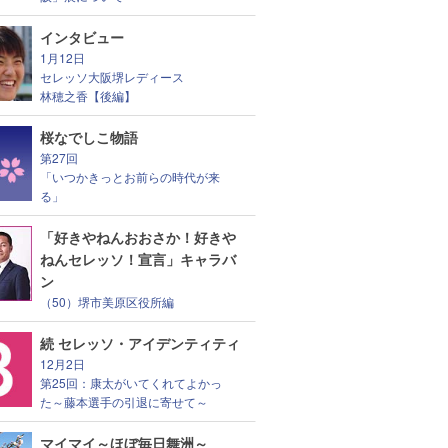
インタビュー
1月12日
セレッソ大阪堺レディース
林穂之香【後編】
桜なでしこ物語
第27回
「いつかきっとお前らの時代が来
る」
「好きやねんおおさか！好きや
ねんセレッソ！宣言」キャラバ
ン
（50）堺市美原区役所編
続 セレッソ・アイデンティティ
12月2日
第25回：康太がいてくれてよかっ
た～藤本選手の引退に寄せて～
マイマイ～ほぼ毎日舞洲～