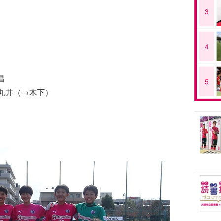
3
4
昌
5
 丸井（→木下）