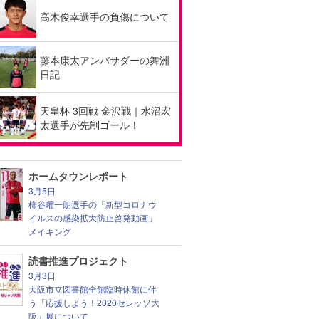
高木俊幸選手の負傷について
藤本康太アンバサダーの舞洲
日記
天皇杯 3回戦 金沢戦｜水沼宏
太選手が先制ゴール！
ホームタウンレポート
3月5日
柿谷曜一朗選手の「新型コロナウ
イルスの感染拡大防止啓発動画」
メイキング
読書推進プロジェクト
3月3日
大阪市立図書館全館臨時休館に伴
う「応援しよう！2020セレッソ大
阪」展について