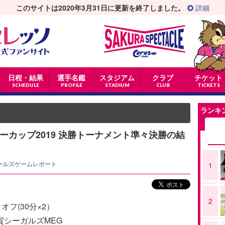
このサイトは2020年3月31日に更新を終了しました。
詳細
日程・結果
選手名鑑
スタジアム
クラブ
チケット
SCHEDULE
PROFILE
STADIUM
CLUB
TICKETS
ランキ
ーカップ2019 決勝トーナメント準々決勝の結
ールズゲームレポート
1
2
オフ(30分×2）
須賀シーガルズMEG