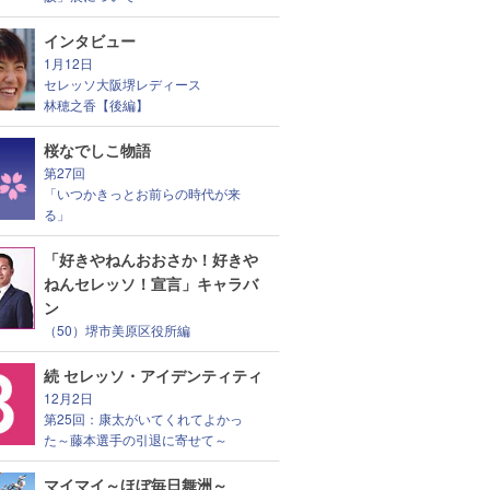
インタビュー
1月12日
セレッソ大阪堺レディース
林穂之香【後編】
桜なでしこ物語
第27回
「いつかきっとお前らの時代が来
る」
「好きやねんおおさか！好きや
ねんセレッソ！宣言」キャラバ
ン
（50）堺市美原区役所編
続 セレッソ・アイデンティティ
12月2日
第25回：康太がいてくれてよかっ
た～藤本選手の引退に寄せて～
マイマイ～ほぼ毎日舞洲～