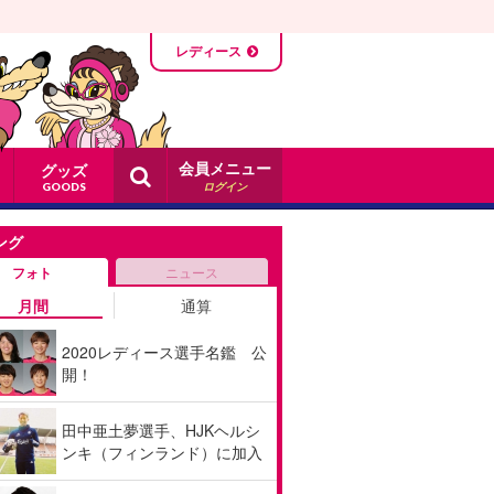
レディース
会員メニュー
グッズ
ログイン
GOODS
ング
フォト
ニュース
月間
通算
2020レディース選手名鑑 公
開！
田中亜土夢選手、HJKヘルシ
ンキ（フィンランド）に加入