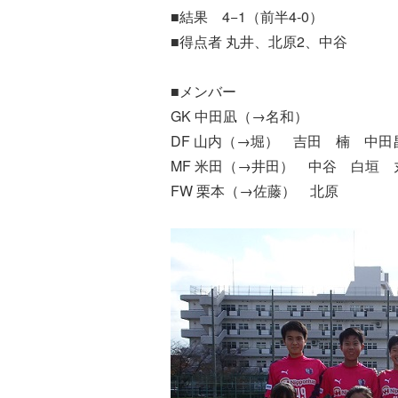
■結果 4−1（前半4-0）
■得点者 丸井、北原2、中谷
■メンバー
GK 中田凪（→名和）
DF 山内（→堀） 吉田 楠 中田
MF 米田（→井田） 中谷 白垣
FW 栗本（→佐藤） 北原