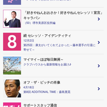
「好きやねんおおさか！好きやねんセレッソ！宣言」
キャラバン
（50）堺市美原区役所編
続 セレッソ・アイデンティティ
12月2日
第25回：康太がいてくれてよかった～藤本選手の引退に
寄せて～
マイマイ～ほぼ毎日舞洲～
クラブハウスから最新情報をお届け♪
オフ・ザ・ピッチの肖像
4月18日
第8回 ADDITIONAL TIME：森島寛晃
サポートスタッフ通信