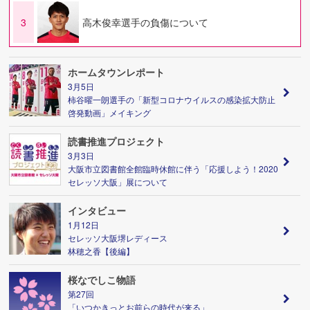
3
高木俊幸選手の負傷について
ホームタウンレポート
3月5日
柿谷曜一朗選手の「新型コロナウイルスの感染拡大防止
啓発動画」メイキング
読書推進プロジェクト
3月3日
大阪市立図書館全館臨時休館に伴う「応援しよう！2020
セレッソ大阪」展について
インタビュー
1月12日
セレッソ大阪堺レディース
林穂之香【後編】
桜なでしこ物語
第27回
「いつかきっとお前らの時代が来る」