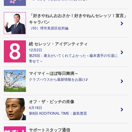
「好きやねんおおさか！好きやねんセレッソ！宣言」
キャラバン
（50）堺市美原区役所編
続 セレッソ・アイデンティティ
12月2日
第25回：康太がいてくれてよかった～藤本選手の引退に
寄せて～
マイマイ～ほぼ毎日舞洲～
クラブハウスから最新情報をお届け♪
オフ・ザ・ピッチの肖像
4月18日
第8回 ADDITIONAL TIME：森島寛晃
サポートスタッフ通信