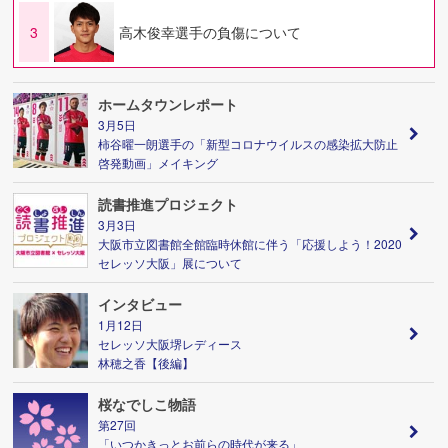
3
高木俊幸選手の負傷について
ホームタウンレポート
3月5日
柿谷曜一朗選手の「新型コロナウイルスの感染拡大防止
啓発動画」メイキング
読書推進プロジェクト
3月3日
大阪市立図書館全館臨時休館に伴う「応援しよう！2020
セレッソ大阪」展について
インタビュー
1月12日
セレッソ大阪堺レディース
林穂之香【後編】
桜なでしこ物語
第27回
「いつかきっとお前らの時代が来る」