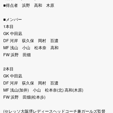
■得点者 浜野 高和 木原
■メンバー
1本目
GK 中田凪
DF 河岸 荻久保 岡村 百濃
MF 浅山 小山 松本奈 高和
FW 浜野 田畑
2本目
GK 中田凪
DF 河岸 荻久保 岡村 百濃
MF 浅山(加井) 小山 松本奈(北) 高和(木原)
FW 浜野 田畑(松本歩)
(セレッソ大阪堺レディースヘッドコーチ兼ガールズ監督