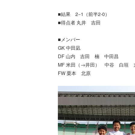
■結果 2−1（前半2-0）
■得点者 丸井 吉田
■メンバー
GK 中田凪
DF 山内 吉田 楠 中田昌
MF 米田（→井田） 中谷 白垣
FW 栗本 北原