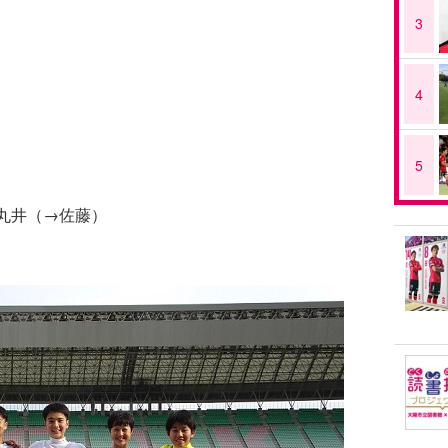
3
4
5
 丸井（→佐藤）