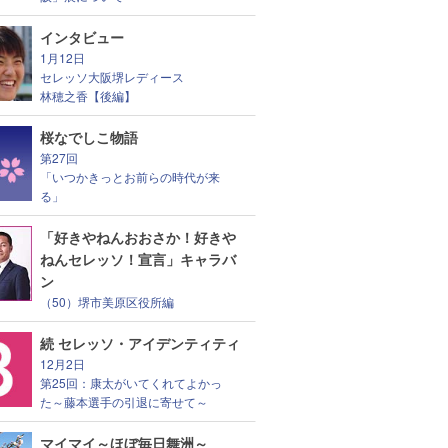
インタビュー
1月12日
セレッソ大阪堺レディース
林穂之香【後編】
桜なでしこ物語
第27回
「いつかきっとお前らの時代が来
る」
「好きやねんおおさか！好きや
ねんセレッソ！宣言」キャラバ
ン
（50）堺市美原区役所編
続 セレッソ・アイデンティティ
12月2日
第25回：康太がいてくれてよかっ
た～藤本選手の引退に寄せて～
マイマイ～ほぼ毎日舞洲～