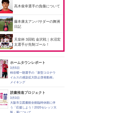
高木俊幸選手の負傷について
藤本康太アンバサダーの舞洲
日記
天皇杯 3回戦 金沢戦｜水沼宏
太選手が先制ゴール！
ホームタウンレポート
3月5日
柿谷曜一朗選手の「新型コロナウ
イルスの感染拡大防止啓発動画」
メイキング
読書推進プロジェクト
3月3日
大阪市立図書館全館臨時休館に伴
う「応援しよう！2020セレッソ大
阪」展について