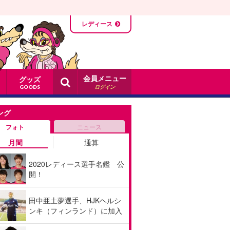
レディース
会員メニュー
グッズ
ログイン
GOODS
ング
フォト
ニュース
月間
通算
2020レディース選手名鑑 公
開！
田中亜土夢選手、HJKヘルシ
ンキ（フィンランド）に加入