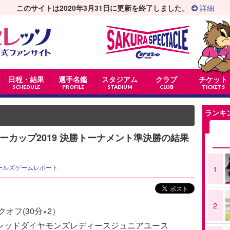
このサイトは2020年3月31日に更新を終了しました。
詳細
日程・結果
選手名鑑
スタジアム
クラブ
チケット
SCHEDULE
PROFILE
STADIUM
CLUB
TICKETS
ランキ
ーカップ2019 決勝トーナメント準決勝の結果
ールズゲームレポート
1
2
クオフ(30分×2）
和レッドダイヤモンズレディースジュニアユース