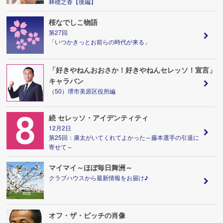
林穂之香【後編】
桜なでしこ物語
第27回
「いつかきっとお前らの時代が来る」
「好きやねんおおさか！好きやねんセレッソ！宣言」
キャラバン
（50）堺市美原区役所編
続 セレッソ・アイデンティティ
12月2日
第25回：康太がいてくれてよかった～藤本選手の引退に
寄せて～
マイマイ～ほぼ毎日舞洲～
クラブハウスから最新情報をお届け♪
オフ・ザ・ピッチの肖像