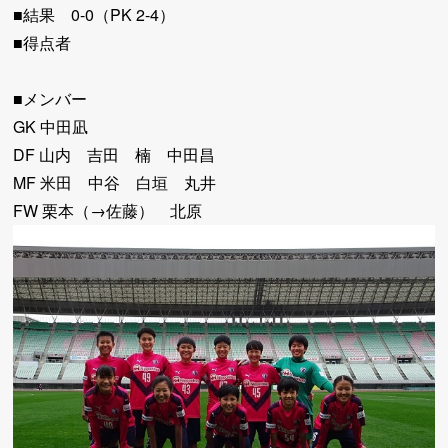
■結果 0-0（PK 2-4）
■得点者
■メンバー
GK 中田凪
DF 山内 吉田 楠 中田昌
MF 米田 中谷 白垣 丸井
FW 栗本（→佐藤） 北原