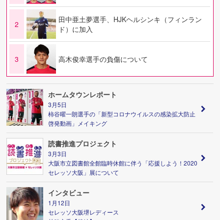
田中亜土夢選手、HJKヘルシンキ（フィンラン
2
ド）に加入
3
高木俊幸選手の負傷について
ホームタウンレポート
3月5日
柿谷曜一朗選手の「新型コロナウイルスの感染拡大防止
啓発動画」メイキング
読書推進プロジェクト
3月3日
大阪市立図書館全館臨時休館に伴う「応援しよう！2020
セレッソ大阪」展について
インタビュー
1月12日
セレッソ大阪堺レディース