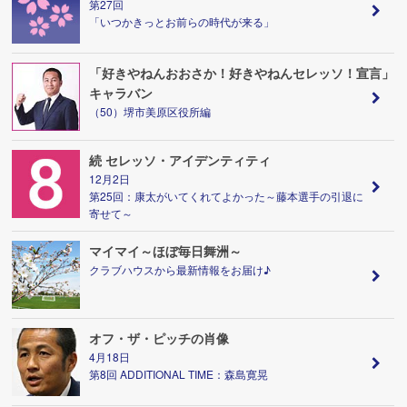
第27回
「いつかきっとお前らの時代が来る」
「好きやねんおおさか！好きやねんセレッソ！宣言」
キャラバン
（50）堺市美原区役所編
続 セレッソ・アイデンティティ
12月2日
第25回：康太がいてくれてよかった～藤本選手の引退に
寄せて～
マイマイ～ほぼ毎日舞洲～
クラブハウスから最新情報をお届け♪
オフ・ザ・ピッチの肖像
4月18日
第8回 ADDITIONAL TIME：森島寛晃