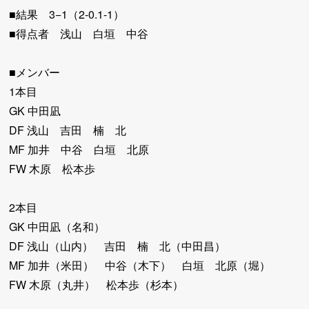
■結果 3−1（2-0.1-1）
■得点者 浅山 白垣 中谷
■メンバー
1本目
GK 中田凪
DF 浅山 吉田 楠 北
MF 加井 中谷 白垣 北原
FW 木原 松本歩
2本目
GK 中田凪（名和）
DF 浅山（山内） 吉田 楠 北（中田昌）
MF 加井（米田） 中谷（木下） 白垣 北原（堀）
FW 木原（丸井） 松本歩（杉本）