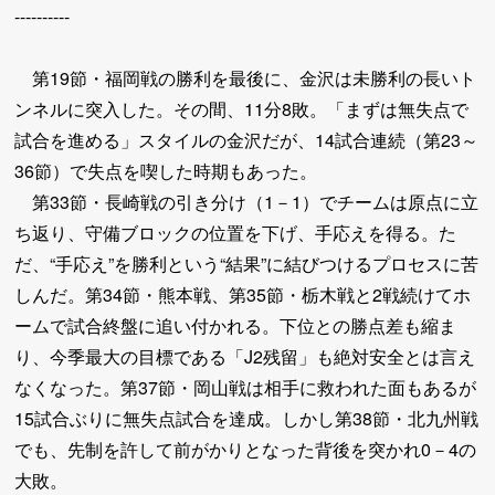
----------
第19節・福岡戦の勝利を最後に、金沢は未勝利の長いト
ンネルに突入した。その間、11分8敗。「まずは無失点で
試合を進める」スタイルの金沢だが、14試合連続（第23～
36節）で失点を喫した時期もあった。
第33節・長崎戦の引き分け（1－1）でチームは原点に立
ち返り、守備ブロックの位置を下げ、手応えを得る。た
だ、“手応え”を勝利という“結果”に結びつけるプロセスに苦
しんだ。第34節・熊本戦、第35節・栃木戦と2戦続けてホ
ームで試合終盤に追い付かれる。下位との勝点差も縮ま
り、今季最大の目標である「J2残留」も絶対安全とは言え
なくなった。第37節・岡山戦は相手に救われた面もあるが
15試合ぶりに無失点試合を達成。しかし第38節・北九州戦
でも、先制を許して前がかりとなった背後を突かれ0－4の
大敗。