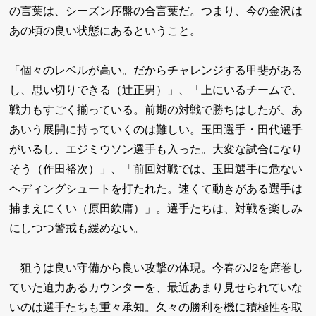
の言葉は、シーズン序盤の合言葉だ。つまり、今の金沢は
あの頃の良い状態にあるということ。
「個々のレベルが高い。だからチャレンジする甲斐がある
し、思い切りできる（辻正男）」、「上にいるチームで、
戦力もすごく揃っている。前期の対戦で勝ちはしたが、あ
あいう展開に持っていくのは難しい。玉田選手・田代選手
がいるし、エジミウソン選手も入った。大変な試合になり
そう（作田裕次）」、「前回対戦では、玉田選手に危ない
ヘディングシュートを打たれた。速くて動きがある選手は
捕まえにくい（原田欽庸）」。選手たちは、対戦を楽しみ
にしつつ警戒も緩めない。
狙うは良い守備から良い攻撃の体現。今春のJ2を席巻し
ていた迫力あるカウンターを、最近あまり見せられていな
いのは選手たちも重々承知。久々の勝利を機に積極性を取