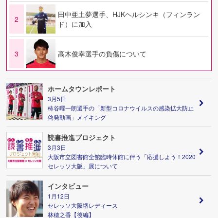
田中亜土夢選手、HJKヘルシンキ（フィンラン
2
ド）に加入
3
高木俊幸選手の負傷について
ホームタウンレポート
3月5日
柿谷曜一朗選手の「新型コロナウイルスの感染拡大防止
啓発動画」メイキング
読書推進プロジェクト
3月3日
大阪市立図書館全館臨時休館に伴う「応援しよう！2020
セレッソ大阪」展について
インタビュー
1月12日
セレッソ大阪堺レディース
林穂之香【後編】