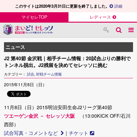
このサイトは2020年3月31日に更新を終了しました。
詳細
マイセレTOP
レディース
ニュース
J2 第40節 金沢戦｜相手チーム情報：20試合ぶりの勝利で
トンネル脱出。J2残留を決めてセレッソに挑む
カテゴリー：
試合
,
対戦チーム情報
2015年11月8日（日）
11月8日（日）2015明治安田生命J2リーグ第40節
ツエーゲン金沢 － セレッソ大阪
（13:00KICK OFF/石川
西部）
試合写真・コメントなど
｜
チケット