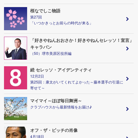
桜なでしこ物語
第27回
「いつかきっとお前らの時代が来る」
「好きやねんおおさか！好きやねんセレッソ！宣言」
キャラバン
（50）堺市美原区役所編
続 セレッソ・アイデンティティ
12月2日
第25回：康太がいてくれてよかった～藤本選手の引退に
寄せて～
マイマイ～ほぼ毎日舞洲～
クラブハウスから最新情報をお届け♪
オフ・ザ・ピッチの肖像
4月18日