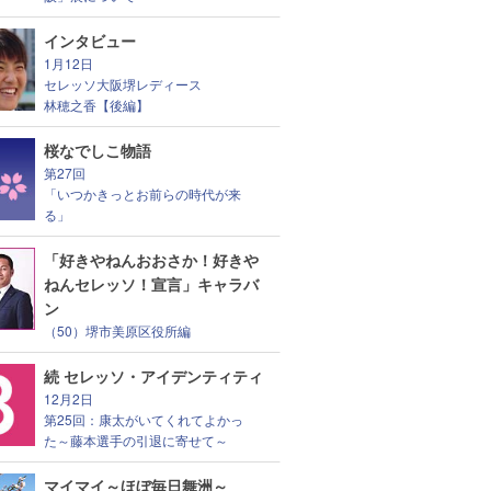
インタビュー
1月12日
セレッソ大阪堺レディース
林穂之香【後編】
桜なでしこ物語
第27回
「いつかきっとお前らの時代が来
る」
「好きやねんおおさか！好きや
ねんセレッソ！宣言」キャラバ
ン
（50）堺市美原区役所編
続 セレッソ・アイデンティティ
12月2日
第25回：康太がいてくれてよかっ
た～藤本選手の引退に寄せて～
マイマイ～ほぼ毎日舞洲～