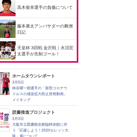
高木俊幸選手の負傷について
藤本康太アンバサダーの舞洲
日記
天皇杯 3回戦 金沢戦｜水沼宏
太選手が先制ゴール！
ホームタウンレポート
3月5日
柿谷曜一朗選手の「新型コロナウ
イルスの感染拡大防止啓発動画」
メイキング
読書推進プロジェクト
3月3日
大阪市立図書館全館臨時休館に伴
う「応援しよう！2020セレッソ大
阪」展について