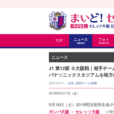
ニュース
フォト
TOP
NEWS
PHOTO
ニュース
J1 第12節 Ｇ大阪戦｜相手
パナソニックスタジアムを味方
カテゴリー：
試合
,
対戦チーム情報
2019年5月17日（金）
5月18日（土）2019明治安田生命J1
ガンバ大阪 － セレッソ大阪
（19: