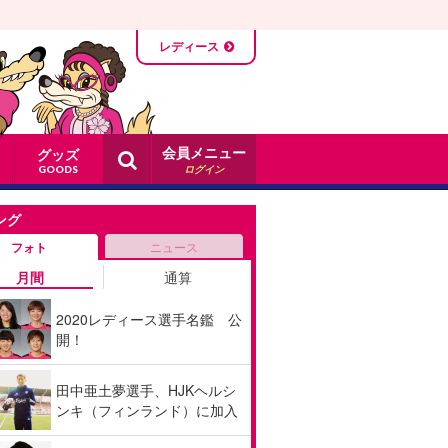
レディース
会員メニュー
グッズ
ログイン
GOODS
ング
フォト
ニュース
月間
通算
2020レディース選手名鑑 公
開！
田中亜土夢選手、HJKヘルシ
ンキ（フィンランド）に加入