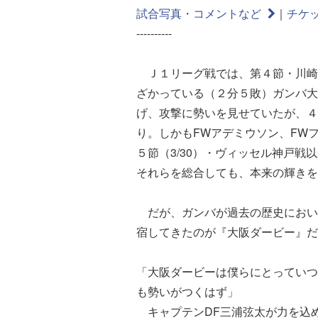
試合写真・コメントなど
｜
チケ
----------
Ｊ１リーグ戦では、第４節・川崎
ざかっている（２分５敗）ガンバ大
げ、攻撃に勢いを見せていたが、４
り。しかもFWアデミウソン、FW
５節（3/30）・ヴィッセル神戸
それらを総合しても、本来の輝きを
だが、ガンバが過去の歴史におい
宿してきたのが『大阪ダービー』だ
「大阪ダービーは僕らにとっていつ
も勢いがつくはず」
キャプテンDF三浦弦太が力を込