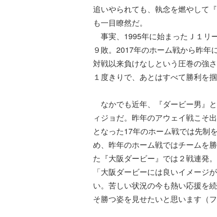
追いやられても、執念を燃やして『
も一目瞭然だ。
事実、1995年に始まったＪ１リ
９敗。2017年のホーム戦から昨年
対戦以来負けなしという圧巻の強さ
１度きりで、あとはすべて勝利を掴
なかでも近年、『ダービー男』と言
ィジョだ。昨年のアウェイ戦こそ出
となった17年のホーム戦では先制
め、昨年のホーム戦ではチームを勝
た『大阪ダービー』では２戦連発。
「大阪ダービーには良いイメージが
い。苦しい状況の今も熱い応援を続
そ勝つ姿を見せたいと思います（フ