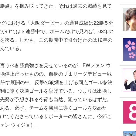
勝点』を掴み取ってきた。それは過去の戦績を見て
ーグにおける『大阪ダービー』の通算成績は22勝５分
にかけては３連勝中で、ホームだけで見れば、03年の
を誇る。しかも、この期間中で引分けたのは12年の
んでいる。
うべき勝負強さを見せているのが、FWファン ウ
場停止だったものの、自身のＪ１リーグデビュー戦
を許す展開の中、反撃の狼煙を上げる同点ゴールを決
利に導く決勝ゴールを挙げている。つまりは出場し
先発が予想される今節も当然、狙っているはずだ。
ある。必ず、チームを勝利に導くゴールを決めた
けてくださっているサポーターの皆さんに、今節こ
ァン ウィジョ）」