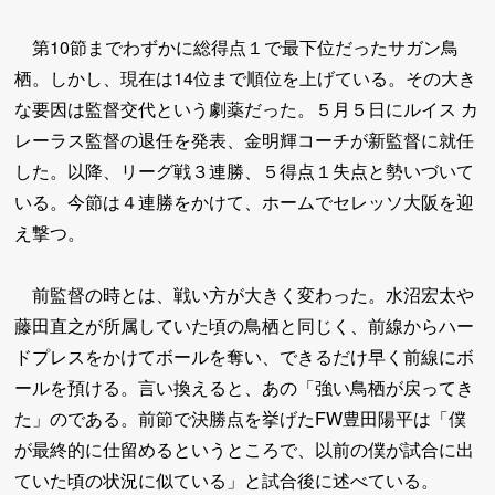
第10節までわずかに総得点１で最下位だったサガン鳥
栖。しかし、現在は14位まで順位を上げている。その大き
な要因は監督交代という劇薬だった。５月５日にルイス カ
レーラス監督の退任を発表、金明輝コーチが新監督に就任
した。以降、リーグ戦３連勝、５得点１失点と勢いづいて
いる。今節は４連勝をかけて、ホームでセレッソ大阪を迎
え撃つ。
前監督の時とは、戦い方が大きく変わった。水沼宏太や
藤田直之が所属していた頃の鳥栖と同じく、前線からハー
ドプレスをかけてボールを奪い、できるだけ早く前線にボ
ールを預ける。言い換えると、あの「強い鳥栖が戻ってき
た」のである。前節で決勝点を挙げたFW豊田陽平は「僕
が最終的に仕留めるというところで、以前の僕が試合に出
ていた頃の状況に似ている」と試合後に述べている。