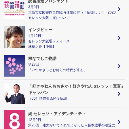
読書推進プロジェクト
3月3日
大阪市立図書館全館臨時休館に伴う「応援しよう！2020
セレッソ大阪」展について
インタビュー
1月12日
セレッソ大阪堺レディース
林穂之香【後編】
桜なでしこ物語
第27回
「いつかきっとお前らの時代が来る」
「好きやねんおおさか！好きやねんセレッソ！宣言」
キャラバン
（50）堺市美原区役所編
続 セレッソ・アイデンティティ
12月2日
第25回：康太がいてくれてよかった～藤本選手の引退に