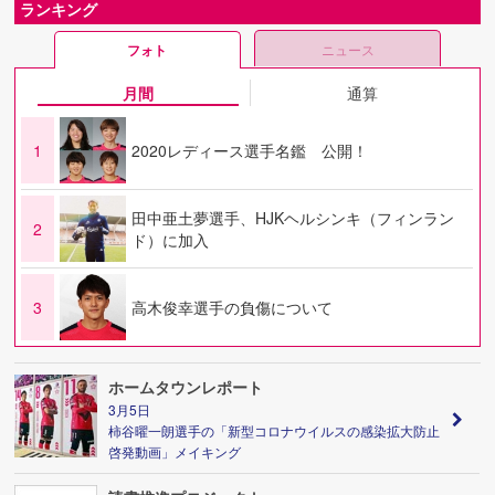
ランキング
フォト
ニュース
月間
通算
1
2020レディース選手名鑑 公開！
田中亜土夢選手、HJKヘルシンキ（フィンラン
2
ド）に加入
3
高木俊幸選手の負傷について
ホームタウンレポート
3月5日
柿谷曜一朗選手の「新型コロナウイルスの感染拡大防止
啓発動画」メイキング