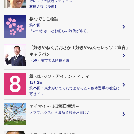
セレッソ大阪堺レディース
林穂之香【後編】
桜なでしこ物語
第27回
「いつかきっとお前らの時代が来る」
「好きやねんおおさか！好きやねんセレッソ！宣言」
キャラバン
（50）堺市美原区役所編
続 セレッソ・アイデンティティ
12月2日
第25回：康太がいてくれてよかった～藤本選手の引退に
寄せて～
マイマイ～ほぼ毎日舞洲～
クラブハウスから最新情報をお届け♪