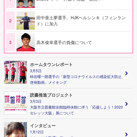
田中亜土夢選手、HJKヘルシンキ（フィンラン
2
ド）に加入
3
高木俊幸選手の負傷について
ホームタウンレポート
3月5日
柿谷曜一朗選手の「新型コロナウイルスの感染拡大防止
啓発動画」メイキング
読書推進プロジェクト
3月3日
大阪市立図書館全館臨時休館に伴う「応援しよう！2020
セレッソ大阪」展について
インタビュー
1月12日