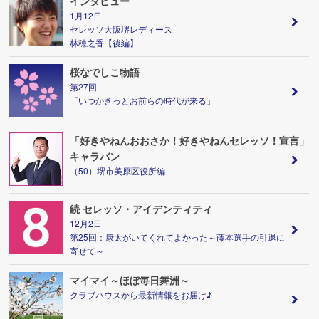
インタビュー
1月12日
セレッソ大阪堺レディース
林穂之香【後編】
桜なでしこ物語
第27回
「いつかきっとお前らの時代が来る」
「好きやねんおおさか！好きやねんセレッソ！宣言」
キャラバン
（50）堺市美原区役所編
続 セレッソ・アイデンティティ
12月2日
第25回：康太がいてくれてよかった～藤本選手の引退に
寄せて～
マイマイ～ほぼ毎日舞洲～
クラブハウスから最新情報をお届け♪