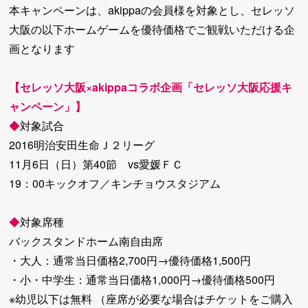
本キャンペーンは、akippaの会員様を対象とし、セレッソ
大阪の以下ホームゲームを優待価格でご観戦いただける企
画となります
【セレッソ大阪×akippaコラボ企画「セレッソ大阪応援キ
ャンペーン」】
◆
対象試合
2016明治安田生命Ｊ２リーグ
11月6日（日）第40節 vs愛媛ＦＣ
19：00キックオフ／キンチョウスタジアム
◆
対象席種
バックスタンドホーム南自由席
・大人：通常当日価格2,700円→優待価格1,500円
・小・中学生：通常当日価格1,000円→優待価格500円
※幼児以下は無料 （座席が必要な場合はチケットをご購入