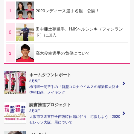
1
2020レディース選手名鑑 公開！
田中亜土夢選手、HJKヘルシンキ（フィンラン
2
ド）に加入
3
高木俊幸選手の負傷について
ホームタウンレポート
3月5日
柿谷曜一朗選手の「新型コロナウイルスの感染拡大防止
啓発動画」メイキング
読書推進プロジェクト
3月3日
大阪市立図書館全館臨時休館に伴う「応援しよう！2020
セレッソ大阪」展について