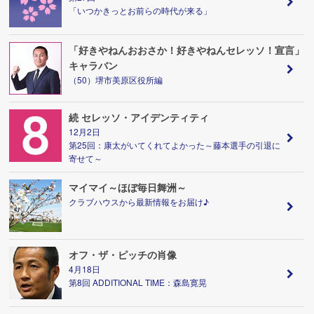
「いつかきっとお前らの時代が来る」
「好きやねんおおさか！好きやねんセレッソ！宣言」
キャラバン
（50）堺市美原区役所編
続 セレッソ・アイデンティティ
12月2日
第25回：康太がいてくれてよかった～藤本選手の引退に
寄せて～
マイマイ～ほぼ毎日舞洲～
クラブハウスから最新情報をお届け♪
オフ・ザ・ピッチの肖像
4月18日
第8回 ADDITIONAL TIME：森島寛晃