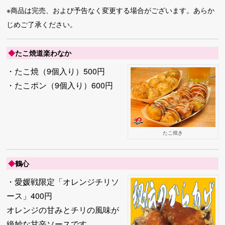
※商品は完売、および予告なく変更する場合がございます。あらか
じめご了承ください。
◆
たこ焼道楽わなか
・たこ焼（9個入り）500円
・たこポン（9個入り）600円
たこ焼き
◆
鶴心
・愛媛戦限定「オレンジチリソ
ース」400円
オレンジの甘みとチリの風味が
絶妙な甘辛ソースです