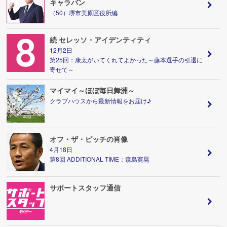
キャラバン
（50）堺市美原区役所編
続 セレッソ・アイデンティティ
12月2日
第25回：康太がいてくれてよかった～藤本選手の引退に
寄せて～
マイマイ～ほぼ毎日舞洲～
クラブハウスから最新情報をお届け♪
オフ・ザ・ピッチの肖像
4月18日
第8回 ADDITIONAL TIME：森島寛晃
サポートスタッフ通信