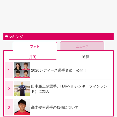
ランキング
フォト
ニュース
月間
通算
1
2020レディース選手名鑑 公開！
田中亜土夢選手、HJKヘルシンキ（フィンラン
2
ド）に加入
3
高木俊幸選手の負傷について