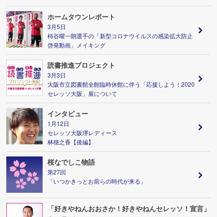
ホームタウンレポート
3月5日
柿谷曜一朗選手の「新型コロナウイルスの感染拡大防止
啓発動画」メイキング
読書推進プロジェクト
3月3日
大阪市立図書館全館臨時休館に伴う「応援しよう！2020
セレッソ大阪」展について
インタビュー
1月12日
セレッソ大阪堺レディース
林穂之香【後編】
桜なでしこ物語
第27回
「いつかきっとお前らの時代が来る」
「好きやねんおおさか！好きやねんセレッソ！宣言」