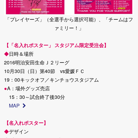
「プレイヤーズ」（全選手から選択可能）、「チームはフ
ァミリー！」
【「名入れポスター」 スタジアム限定受注会】
◆
日時＆場所
2016明治安田生命Ｊ２リーグ
10月30日（日）第40節 vs愛媛ＦＣ
19：00キックオフ／キンチョウスタジアム
●
A：場外グッズ売店
15：30～試合終了後30分
MAP
【名入れポスター】
◆
デザイン