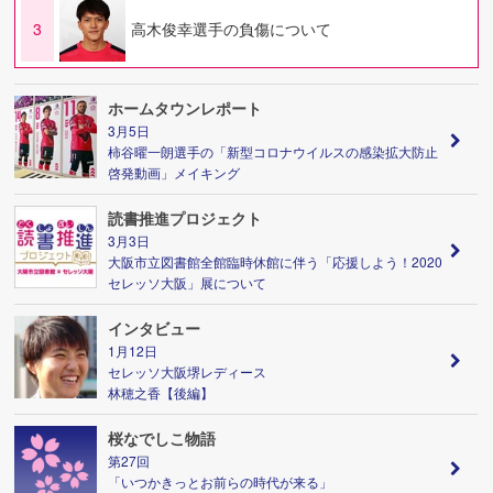
3
高木俊幸選手の負傷について
ホームタウンレポート
3月5日
柿谷曜一朗選手の「新型コロナウイルスの感染拡大防止
啓発動画」メイキング
読書推進プロジェクト
3月3日
大阪市立図書館全館臨時休館に伴う「応援しよう！2020
セレッソ大阪」展について
インタビュー
1月12日
セレッソ大阪堺レディース
林穂之香【後編】
桜なでしこ物語
第27回
「いつかきっとお前らの時代が来る」