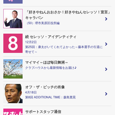
「好きやねんおおさか！好きやねんセレッソ！宣言」
キャラバン
（50）堺市美原区役所編
続 セレッソ・アイデンティティ
12月2日
第25回：康太がいてくれてよかった～藤本選手の引退に
寄せて～
マイマイ～ほぼ毎日舞洲～
クラブハウスから最新情報をお届け♪
オフ・ザ・ピッチの肖像
4月18日
第8回 ADDITIONAL TIME：森島寛晃
サポートスタッフ通信