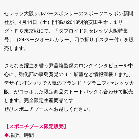
セレッソ大阪シルバースポンサーのスポーツニッポン新聞
社が、4月14日（土）開催の2018明治安田生命Ｊ１リー
グ・ＦＣ東京戦にて、「タブロイド判セレッソ大阪特集
号」（24ページオールカラー、四つ折りポスター付）を販
売します。
さらなる躍進を誓う尹晶煥監督のロングインタビューを中
心に、強化部の森島寛晃のＪ１展望など情報満載！また、
デザインTシャツで人気のブランド「グラニフ×セレッソ大
阪」がコラボした限定商品のトートバッグも合わせて販売
します。完全限定生産商品です！
ぜひスポニチブースへお越しください。
【スポニチブース限定販売】
◆
場所、時間