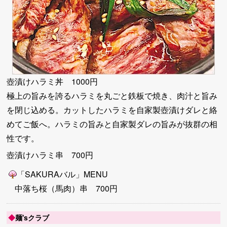
壺漬けハラミ丼 1000円
極上の旨みを誇るハラミを丸ごと鉄板で焼き、肉汁と旨み
を閉じ込める。カットしたハラミを自家製壺漬けダレと絡
めてご飯へ。ハラミの旨みと自家製ダレの旨みが抜群の相
性です。
壺漬けハラミ串 700円
「SAKURAバル」MENU
中落ち桜（馬肉）串 700円
◆
麺'sクラブ