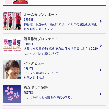
ホームタウンレポート
3月5日
柿谷曜一朗選手の「新型コロナウイルスの感染拡大防止
啓発動画」メイキング
読書推進プロジェクト
3月3日
大阪市立図書館全館臨時休館に伴う「応援しよう！2020
セレッソ大阪」展について
インタビュー
1月12日
セレッソ大阪堺レディース
林穂之香【後編】
桜なでしこ物語
第27回
「いつかきっとお前らの時代が来る」