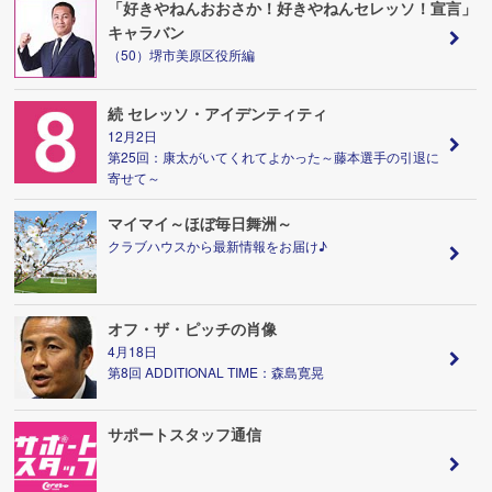
「好きやねんおおさか！好きやねんセレッソ！宣言」
キャラバン
（50）堺市美原区役所編
続 セレッソ・アイデンティティ
12月2日
第25回：康太がいてくれてよかった～藤本選手の引退に
寄せて～
マイマイ～ほぼ毎日舞洲～
クラブハウスから最新情報をお届け♪
オフ・ザ・ピッチの肖像
4月18日
第8回 ADDITIONAL TIME：森島寛晃
サポートスタッフ通信