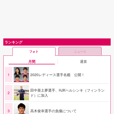
ランキング
フォト
ニュース
月間
通算
1
2020レディース選手名鑑 公開！
田中亜土夢選手、HJKヘルシンキ（フィンラン
2
ド）に加入
3
高木俊幸選手の負傷について