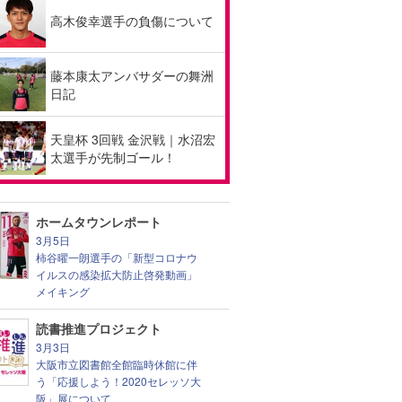
高木俊幸選手の負傷について
藤本康太アンバサダーの舞洲
日記
天皇杯 3回戦 金沢戦｜水沼宏
太選手が先制ゴール！
ホームタウンレポート
3月5日
柿谷曜一朗選手の「新型コロナウ
イルスの感染拡大防止啓発動画」
メイキング
読書推進プロジェクト
3月3日
大阪市立図書館全館臨時休館に伴
う「応援しよう！2020セレッソ大
阪」展について