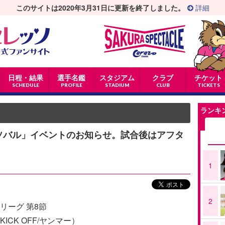
このサイトは2020年3月31日に更新を終了しました。
詳細
日程・結果
選手名鑑
スタジアム
クラブ
チケット
SCHEDULE
PROFILE
STADIUM
CLUB
TICKETS
ランキ
レッソバル」イベントのお知らせ。試合後はアフタ
1
2
1リーグ 第8節
KICK OFF/ヤンマー）