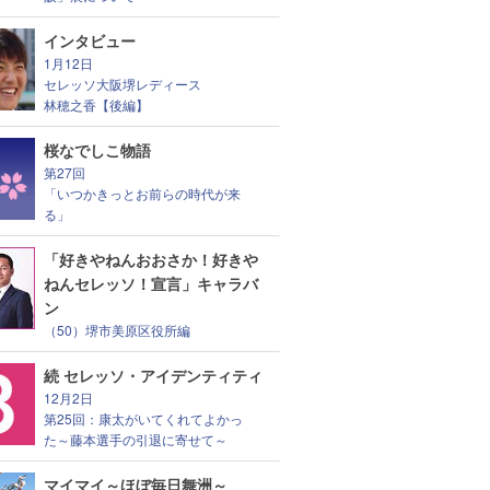
インタビュー
1月12日
セレッソ大阪堺レディース
林穂之香【後編】
桜なでしこ物語
第27回
「いつかきっとお前らの時代が来
る」
「好きやねんおおさか！好きや
ねんセレッソ！宣言」キャラバ
ン
（50）堺市美原区役所編
続 セレッソ・アイデンティティ
12月2日
第25回：康太がいてくれてよかっ
た～藤本選手の引退に寄せて～
マイマイ～ほぼ毎日舞洲～