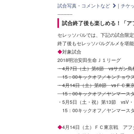
試合写真・コメントなど
｜
チケ
----------
試合終了後も楽しめる！「ア
セレッソバルでは、下記の試合限定
終了後もセレッソバルグルメを堪能
◆
対象試合
2018明治安田生命Ｊ１リーグ
・4月7日（土）第6節 vsサガン鳥
15：00キックオフ／キンチョウ
・4月14日（土）第8節 vsＦＣ東
15：00キックオフ／ヤンマース
・5月5日（土・祝）第13節 vsV
15：00キックオフ／ヤンマース
◆
4月14日（土）ＦＣ東京戦 ア