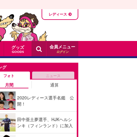
レディース
会員メニュー
グッズ
ログイン
GOODS
ング
フォト
ニュース
月間
通算
2020レディース選手名鑑 公
開！
田中亜土夢選手、HJKヘルシ
ンキ（フィンランド）に加入