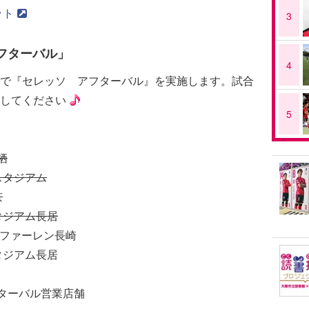
ット
3
フターバル」
4
で『セレッソ アフターバル』を実施します。試合
してください
5
栖
スタジアム
京
タジアム長居
・ファーレン長崎
タジアム長居
フターバル営業店舗