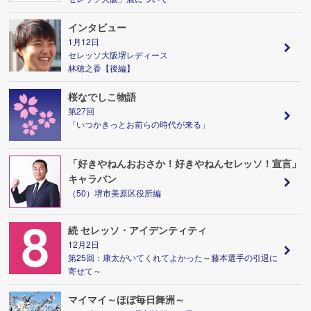
インタビュー
1月12日
セレッソ大阪堺レディース
林穂之香【後編】
桜なでしこ物語
第27回
「いつかきっとお前らの時代が来る」
「好きやねんおおさか！好きやねんセレッソ！宣言」
キャラバン
（50）堺市美原区役所編
続 セレッソ・アイデンティティ
12月2日
第25回：康太がいてくれてよかった～藤本選手の引退に
寄せて～
マイマイ～ほぼ毎日舞洲～