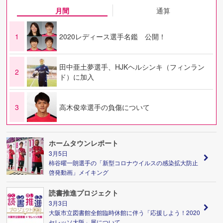
月間
通算
1
2020レディース選手名鑑 公開！
田中亜土夢選手、HJKヘルシンキ（フィンラン
2
ド）に加入
3
高木俊幸選手の負傷について
ホームタウンレポート
3月5日
柿谷曜一朗選手の「新型コロナウイルスの感染拡大防止
啓発動画」メイキング
読書推進プロジェクト
3月3日
大阪市立図書館全館臨時休館に伴う「応援しよう！2020
セレッソ大阪」展について