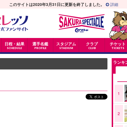
このサイトは2020年3月31日に更新を終了しました。
詳細
日程・結果
選手名鑑
スタジアム
クラブ
チケット
SCHEDULE
PROFILE
STADIUM
CLUB
TICKETS
ランキ
1
2