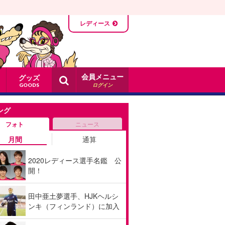
レディース
会員メニュー
グッズ
ログイン
GOODS
ング
フォト
ニュース
月間
通算
2020レディース選手名鑑 公
開！
田中亜土夢選手、HJKヘルシ
ンキ（フィンランド）に加入