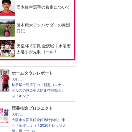
高木俊幸選手の負傷について
藤本康太アンバサダーの舞洲
日記
天皇杯 3回戦 金沢戦｜水沼宏
太選手が先制ゴール！
ホームタウンレポート
3月5日
柿谷曜一朗選手の「新型コロナウ
イルスの感染拡大防止啓発動画」
メイキング
読書推進プロジェクト
3月3日
大阪市立図書館全館臨時休館に伴
う「応援しよう！2020セレッソ大
阪」展について