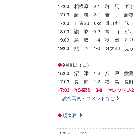
17:03 相模原 0-1 群 馬 ギオ
17:03 藤 枝 2-1 岩 手 藤
17:03 Ｆ東23 0-2 北九州 味フ
18:03 讃 岐 0-2 富 山 ピカ
19:03 鳥 取 1-4 秋 田 とり
19:03 熊 本 1-0 Ｇ大23 えが
◆
9月8日（日）
15:03 沼 津 1-2 八 戸 愛
17:03 長 野 1-2 福 島 長野
17:03 YS横浜 3-0 セレッソU
試合写真・コメントなど
◆
順位表
カテゴリー：
試合