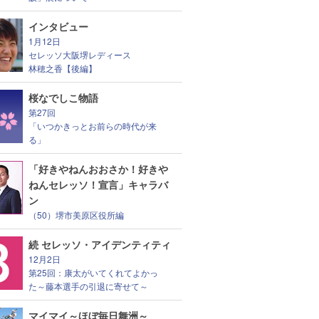
インタビュー
1月12日
セレッソ大阪堺レディース
林穂之香【後編】
桜なでしこ物語
第27回
「いつかきっとお前らの時代が来
る」
「好きやねんおおさか！好きや
ねんセレッソ！宣言」キャラバ
ン
（50）堺市美原区役所編
続 セレッソ・アイデンティティ
12月2日
第25回：康太がいてくれてよかっ
た～藤本選手の引退に寄せて～
マイマイ～ほぼ毎日舞洲～