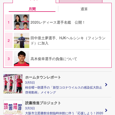
月間
通算
1
2020レディース選手名鑑 公開！
田中亜土夢選手、HJKヘルシンキ（フィンラン
2
ド）に加入
3
高木俊幸選手の負傷について
ホームタウンレポート
3月5日
柿谷曜一朗選手の「新型コロナウイルスの感染拡大防止
啓発動画」メイキング
読書推進プロジェクト
3月3日
大阪市立図書館全館臨時休館に伴う「応援しよう！2020