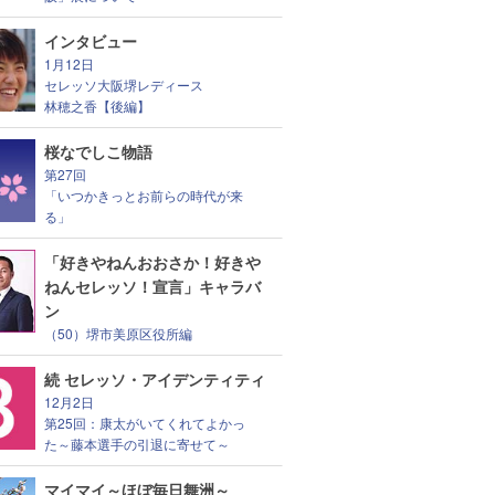
インタビュー
1月12日
セレッソ大阪堺レディース
林穂之香【後編】
桜なでしこ物語
第27回
「いつかきっとお前らの時代が来
る」
「好きやねんおおさか！好きや
ねんセレッソ！宣言」キャラバ
ン
（50）堺市美原区役所編
続 セレッソ・アイデンティティ
12月2日
第25回：康太がいてくれてよかっ
た～藤本選手の引退に寄せて～
マイマイ～ほぼ毎日舞洲～