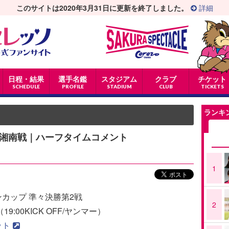
このサイトは2020年3月31日に更新を終了しました。
詳細
日程・結果
選手名鑑
スタジアム
クラブ
チケット
SCHEDULE
PROFILE
STADIUM
CLUB
TICKETS
ランキ
 湘南戦｜ハーフタイムコメント
1
ンカップ 準々決勝第2戦
2
9:00KICK OFF/ヤンマー）
ット