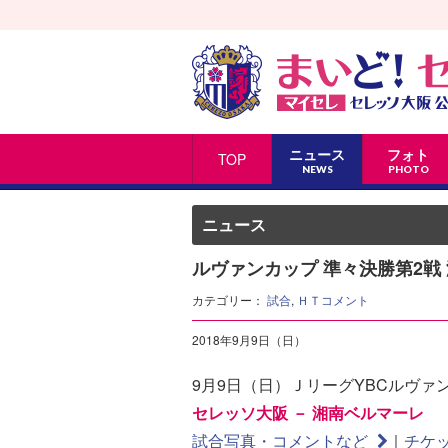
ニュース
フォト
TOP
NEWS
PHOTO
ニュース
ルヴァンカップ 準々決勝第2戦
カテゴリー：
試合
,
ＨＴコメント
2018年9月9日（日）
9月9日（日）ＪリーグYBCルヴァ
セレッソ大阪 － 湘南ベルマーレ
（1
試合写真・コメントなど
｜
チケ