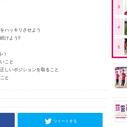
3
4
をハッキリさせよう
けよう!!
5
レ）
いこと
正しいポジションを取ること
こと
ツイートする