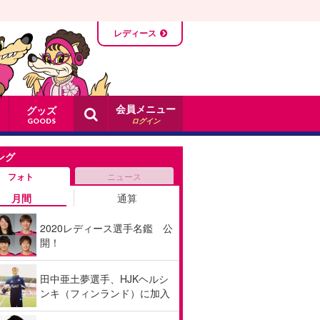
レディース
会員メニュー
グッズ
ログイン
GOODS
ング
フォト
ニュース
月間
通算
2020レディース選手名鑑 公
開！
田中亜土夢選手、HJKヘルシ
ンキ（フィンランド）に加入