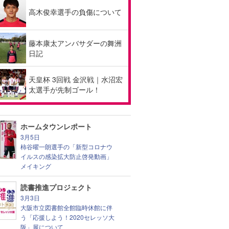
高木俊幸選手の負傷について
藤本康太アンバサダーの舞洲
日記
天皇杯 3回戦 金沢戦｜水沼宏
太選手が先制ゴール！
ホームタウンレポート
3月5日
柿谷曜一朗選手の「新型コロナウ
イルスの感染拡大防止啓発動画」
メイキング
読書推進プロジェクト
3月3日
大阪市立図書館全館臨時休館に伴
う「応援しよう！2020セレッソ大
阪」展について