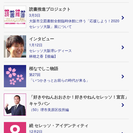
読書推進プロジェクト
3月3日
大阪市立図書館全館臨時休館に伴う「応援しよう！2020
セレッソ大阪」展について
インタビュー
1月12日
セレッソ大阪堺レディース
林穂之香【後編】
桜なでしこ物語
第27回
「いつかきっとお前らの時代が来る」
「好きやねんおおさか！好きやねんセレッソ！宣言」
キャラバン
（50）堺市美原区役所編
続 セレッソ・アイデンティティ
12月2日