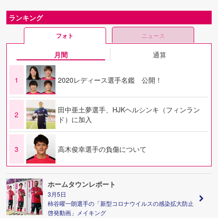
ランキング
フォト
ニュース
月間
通算
1
2020レディース選手名鑑 公開！
田中亜土夢選手、HJKヘルシンキ（フィンラン
2
ド）に加入
3
高木俊幸選手の負傷について
ホームタウンレポート
3月5日
柿谷曜一朗選手の「新型コロナウイルスの感染拡大防止
啓発動画」メイキング