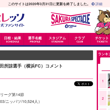
このサイトは2020年3月31日に更新を終了しました。
詳細
日程・結果
選手名鑑
スタジアム
クラブ
チケット
SCHEDULE
PROFILE
STADIUM
CLUB
TICKETS
ランキ
後の田所諒選手（横浜FC）コメント
1
2リーグ第14節
2
03/ニッパツ/10,524人）