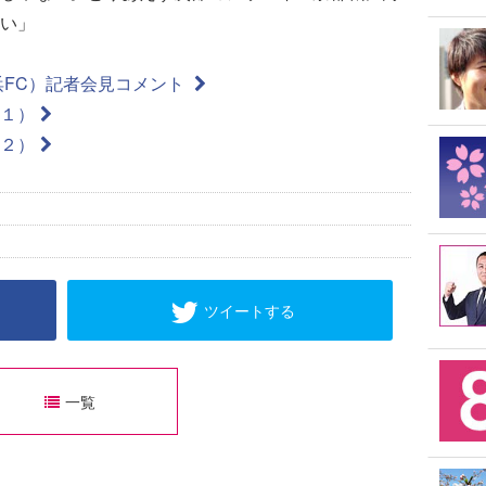
い」
浜FC）記者会見コメント
１）
２）
ツイートする
一覧