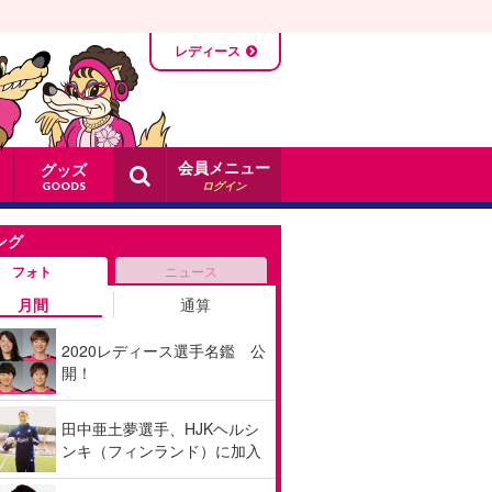
レディース
会員メニュー
グッズ
ログイン
GOODS
ング
フォト
ニュース
月間
通算
2020レディース選手名鑑 公
開！
田中亜土夢選手、HJKヘルシ
ンキ（フィンランド）に加入