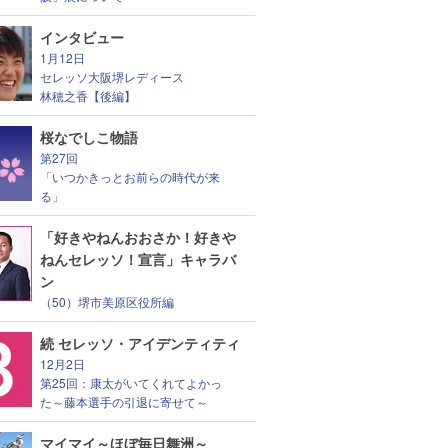
インタビュー
1月12日
セレッソ大阪堺レディース
林穂之香【後編】
桜なでしこ物語
第27回
「いつかきっとお前らの時代が来
る」
「好きやねんおおさか！好きや
ねんセレッソ！宣言」キャラバ
ン
（50）堺市美原区役所編
続 セレッソ・アイデンティティ
12月2日
第25回：康太がいてくれてよかっ
た～藤本選手の引退に寄せて～
マイマイ～ほぼ毎日舞洲～