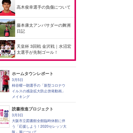
高木俊幸選手の負傷について
藤本康太アンバサダーの舞洲
日記
天皇杯 3回戦 金沢戦｜水沼宏
太選手が先制ゴール！
ホームタウンレポート
3月5日
柿谷曜一朗選手の「新型コロナウ
イルスの感染拡大防止啓発動画」
メイキング
読書推進プロジェクト
3月3日
大阪市立図書館全館臨時休館に伴
う「応援しよう！2020セレッソ大
阪」展について