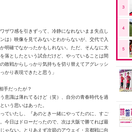
3
4
ワザワ感を引きずって、冷静になれないまま失点し
ンは）映像を見てみないとわからないが、交代で入
か明確でなかったかもしれない。ただ、そんなに大
5
を落としたという試合だけど、やっていることは間
の敗戦からしっかり気持ちを切り替えてアグレッシ
っかり表現できたと思う」
相手だったが？
う意識は薄れてるけど（笑）、自分の青春時代を過
という思いはあった。
っていたし、『あのとき一緒にやってたのに、すご
。今日はドローだったので、次は大阪で勝てれば最
じゃない。とりあえず次節のアウェイ・京都戦に向