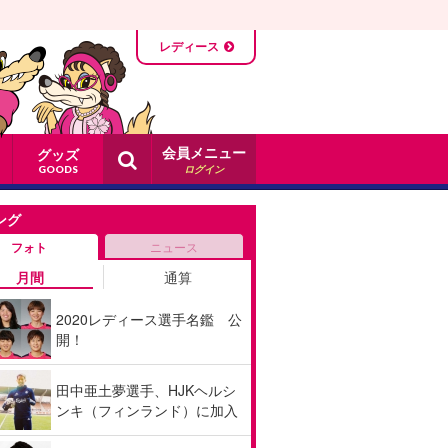
レディース
会員メニュー
グッズ
ログイン
GOODS
ング
フォト
ニュース
月間
通算
2020レディース選手名鑑 公
開！
田中亜土夢選手、HJKヘルシ
ンキ（フィンランド）に加入