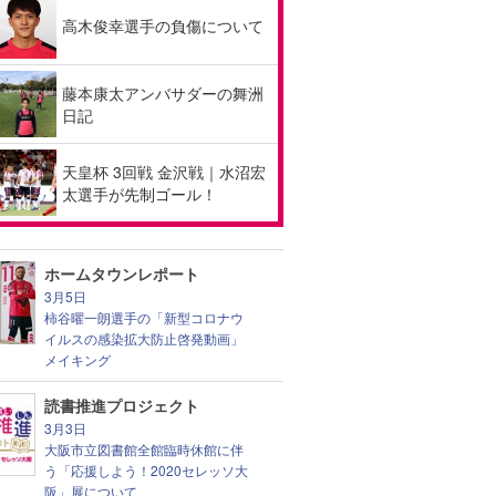
高木俊幸選手の負傷について
藤本康太アンバサダーの舞洲
日記
天皇杯 3回戦 金沢戦｜水沼宏
太選手が先制ゴール！
ホームタウンレポート
3月5日
柿谷曜一朗選手の「新型コロナウ
イルスの感染拡大防止啓発動画」
メイキング
読書推進プロジェクト
3月3日
大阪市立図書館全館臨時休館に伴
う「応援しよう！2020セレッソ大
阪」展について