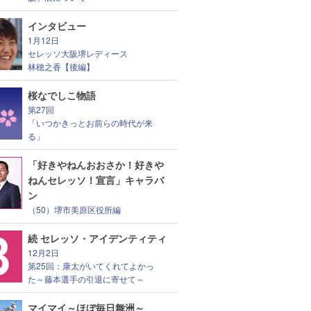
インタビュー
1月12日
セレッソ大阪堺レディース
林穂之香【後編】
桜なでしこ物語
第27回
「いつかきっとお前らの時代が来
る」
「好きやねんおおさか！好きや
ねんセレッソ！宣言」キャラバ
ン
（50）堺市美原区役所編
続 セレッソ・アイデンティティ
12月2日
第25回：康太がいてくれてよかっ
た～藤本選手の引退に寄せて～
マイマイ～ほぼ毎日舞洲～