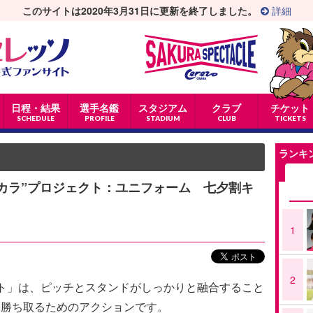
このサイトは2020年3月31日に更新を終了しました。
詳細
日程・結果
選手名鑑
スタジアム
クラブ
チケット
SCHEDULE
PROFILE
STADIUM
CLUB
TICKETS
ランキ
チカラ”プロジェクト：ユニフォーム 七夕割キ
1
2
クト」は、ピッチとスタンドがしっかりと融合すること
を勝ち取るためのアクションです。