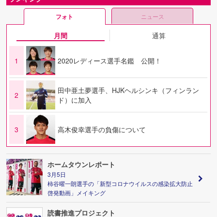
フォト
ニュース
月間
通算
1
2020レディース選手名鑑 公開！
田中亜土夢選手、HJKヘルシンキ（フィンラン
2
ド）に加入
3
高木俊幸選手の負傷について
ホームタウンレポート
3月5日
柿谷曜一朗選手の「新型コロナウイルスの感染拡大防止
啓発動画」メイキング
読書推進プロジェクト