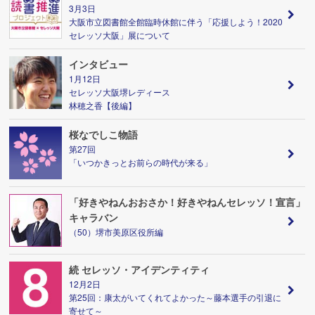
3月3日
大阪市立図書館全館臨時休館に伴う「応援しよう！2020
セレッソ大阪」展について
インタビュー
1月12日
セレッソ大阪堺レディース
林穂之香【後編】
桜なでしこ物語
第27回
「いつかきっとお前らの時代が来る」
「好きやねんおおさか！好きやねんセレッソ！宣言」
キャラバン
（50）堺市美原区役所編
続 セレッソ・アイデンティティ
12月2日
第25回：康太がいてくれてよかった～藤本選手の引退に
寄せて～