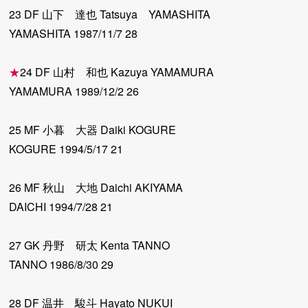
23 DF 山下 達也 Tatsuya YAMASHITA
YAMASHITA 1987/11/7 28
★
24 DF 山村 和也 Kazuya YAMAMURA
YAMAMURA 1989/12/2 26
25 MF 小暮 大器 Daiki KOGURE
KOGURE 1994/5/17 21
26 MF 秋山 大地 Daichi AKIYAMA
DAICHI 1994/7/28 21
27 GK 丹野 研太 Kenta TANNO
TANNO 1986/8/30 29
28 DF 温井 駿斗 Hayato NUKUI