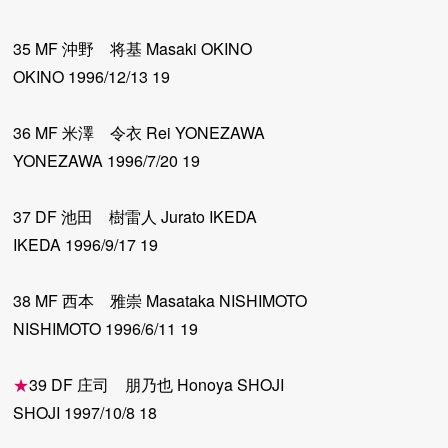
35 MF 沖野 将基 Masaki OKINO
OKINO 1996/12/13 19
36 MF 米澤 令衣 Rei YONEZAWA
YONEZAWA 1996/7/20 19
37 DF 池田 樹雷人 Jurato IKEDA
IKEDA 1996/9/17 19
38 MF 西本 雅崇 Masataka NISHIMOTO
NISHIMOTO 1996/6/11 19
★
39 DF 庄司 朋乃也 Honoya SHOJI
SHOJI 1997/10/8 18