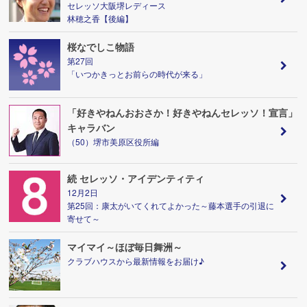
セレッソ大阪堺レディース
林穂之香【後編】
桜なでしこ物語
第27回
「いつかきっとお前らの時代が来る」
「好きやねんおおさか！好きやねんセレッソ！宣言」
キャラバン
（50）堺市美原区役所編
続 セレッソ・アイデンティティ
12月2日
第25回：康太がいてくれてよかった～藤本選手の引退に
寄せて～
マイマイ～ほぼ毎日舞洲～
クラブハウスから最新情報をお届け♪