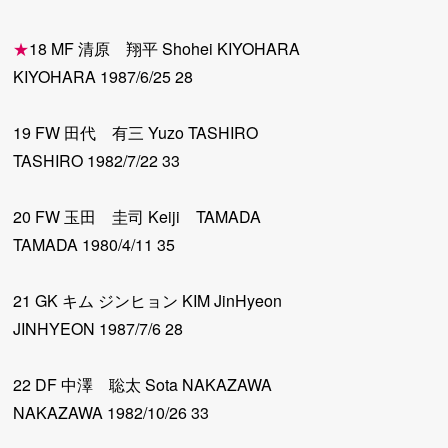
★
18 MF 清原 翔平 Shohei KIYOHARA
KIYOHARA 1987/6/25 28
19 FW 田代 有三 Yuzo TASHIRO
TASHIRO 1982/7/22 33
20 FW 玉田 圭司 Keiji TAMADA
TAMADA 1980/4/11 35
21 GK キム ジンヒョン KIM JinHyeon
JINHYEON 1987/7/6 28
22 DF 中澤 聡太 Sota NAKAZAWA
NAKAZAWA 1982/10/26 33