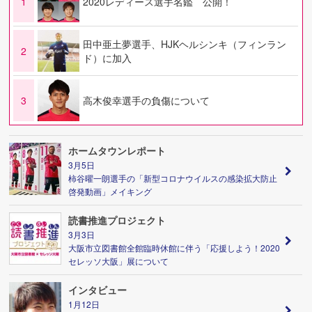
1
2020レディース選手名鑑 公開！
田中亜土夢選手、HJKヘルシンキ（フィンラン
2
ド）に加入
3
高木俊幸選手の負傷について
ホームタウンレポート
3月5日
柿谷曜一朗選手の「新型コロナウイルスの感染拡大防止
啓発動画」メイキング
読書推進プロジェクト
3月3日
大阪市立図書館全館臨時休館に伴う「応援しよう！2020
セレッソ大阪」展について
インタビュー
1月12日