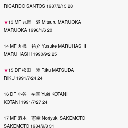
RICARDO SANTOS 1987/2/13 28
★
13 MF 丸岡 満 Mitsuru MARUOKA
MARUOKA 1996/1/6 20
14 MF 丸橋 祐介 Yusuke MARUHASHI
MARUHASHI 1990/9/2 25
★
15 DF 松田 陸 Riku MATSUDA
RIKU 1991/7/24 24
16 DF 小谷 祐喜 Yuki KOTANI
KOTANI 1991/7/27 24
17 MF 酒本 憲幸 Noriyuki SAKEMOTO
SAKEMOTO 1984/9/8 31