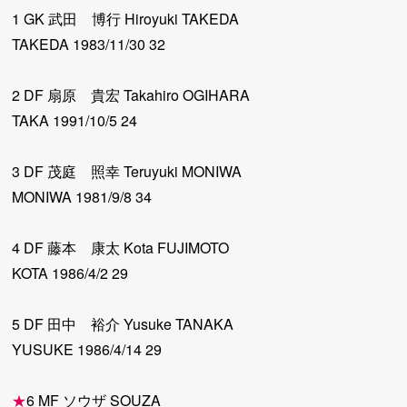
1 GK 武田 博行 Hiroyuki TAKEDA
TAKEDA 1983/11/30 32
2 DF 扇原 貴宏 Takahiro OGIHARA
TAKA 1991/10/5 24
3 DF 茂庭 照幸 Teruyuki MONIWA
MONIWA 1981/9/8 34
4 DF 藤本 康太 Kota FUJIMOTO
KOTA 1986/4/2 29
5 DF 田中 裕介 Yusuke TANAKA
YUSUKE 1986/4/14 29
★
6 MF ソウザ SOUZA