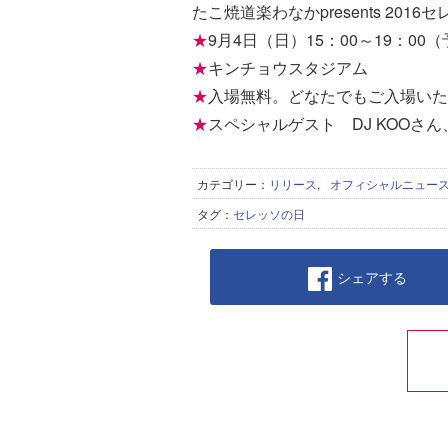
たこ焼道楽わなかpresents 2
★
9月4日（日）15：00～19：00
★
キンチョウスタジアム
★
入場無料。どなたでもご入場いた
★
スペシャルゲスト DJ KOOさ
カテゴリー：
リリース
,
オフィシャルニュー
タグ：
セレッソの日
シェアする