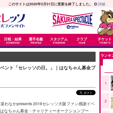
このサイトは2020年3月31日に更新を終了しました。
詳細
日程・結果
選手名鑑
スタジアム
クラブ
チケット
SCHEDULE
PROFILE
STADIUM
CLUB
TICKETS
ランキ
謝イベント「セレッソの日。」｜はなちゃん募金ブ
1
2
なかpresents 2016セレッソ大阪ファン感謝イベ
はなちゃん募金・チャリティーオークションブー