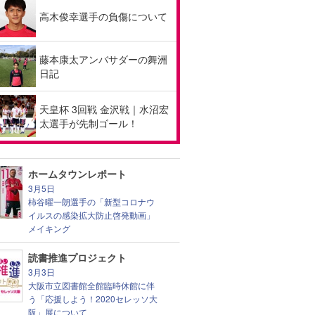
高木俊幸選手の負傷について
藤本康太アンバサダーの舞洲
日記
天皇杯 3回戦 金沢戦｜水沼宏
太選手が先制ゴール！
ホームタウンレポート
3月5日
柿谷曜一朗選手の「新型コロナウ
イルスの感染拡大防止啓発動画」
メイキング
読書推進プロジェクト
3月3日
大阪市立図書館全館臨時休館に伴
う「応援しよう！2020セレッソ大
阪」展について