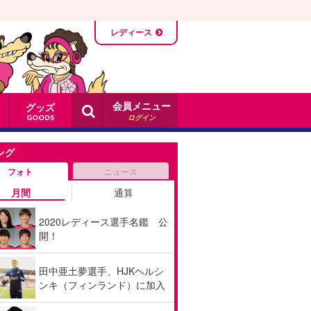
レディース
会員メニュー
グッズ
ログイン
GOODS
ング
フォト
ニュース
月間
通算
2020レディース選手名鑑 公
開！
田中亜土夢選手、HJKヘルシ
ンキ（フィンランド）に加入