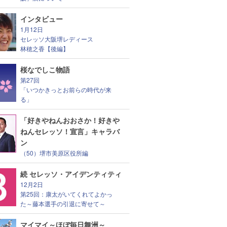
インタビュー
1月12日
セレッソ大阪堺レディース
林穂之香【後編】
桜なでしこ物語
第27回
「いつかきっとお前らの時代が来
る」
「好きやねんおおさか！好きや
ねんセレッソ！宣言」キャラバ
ン
（50）堺市美原区役所編
続 セレッソ・アイデンティティ
12月2日
第25回：康太がいてくれてよかっ
た～藤本選手の引退に寄せて～
マイマイ～ほぼ毎日舞洲～