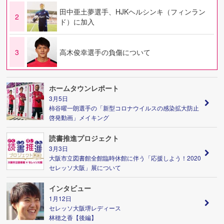
田中亜土夢選手、HJKヘルシンキ（フィンラン
2
ド）に加入
3
高木俊幸選手の負傷について
ホームタウンレポート
3月5日
柿谷曜一朗選手の「新型コロナウイルスの感染拡大防止
啓発動画」メイキング
読書推進プロジェクト
3月3日
大阪市立図書館全館臨時休館に伴う「応援しよう！2020
セレッソ大阪」展について
インタビュー
1月12日
セレッソ大阪堺レディース
林穂之香【後編】