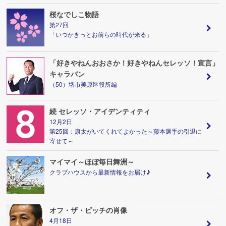
桜なでしこ物語
第27回
「いつかきっとお前らの時代が来る」
「好きやねんおおさか！好きやねんセレッソ！宣言」
キャラバン
（50）堺市美原区役所編
続 セレッソ・アイデンティティ
12月2日
第25回：康太がいてくれてよかった～藤本選手の引退に
寄せて～
マイマイ～ほぼ毎日舞洲～
クラブハウスから最新情報をお届け♪
オフ・ザ・ピッチの肖像
4月18日