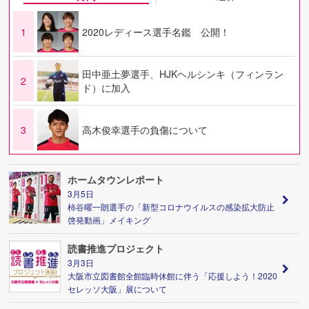
1
2020レディース選手名鑑 公開！
田中亜土夢選手、HJKヘルシンキ（フィンラン
2
ド）に加入
3
高木俊幸選手の負傷について
ホームタウンレポート
3月5日
柿谷曜一朗選手の「新型コロナウイルスの感染拡大防止
啓発動画」メイキング
読書推進プロジェクト
3月3日
大阪市立図書館全館臨時休館に伴う「応援しよう！2020
セレッソ大阪」展について