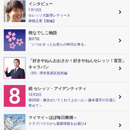
インタビュー
1月12日
セレッソ大阪堺レディース
林穂之香【後編】
桜なでしこ物語
第27回
「いつかきっとお前らの時代が来る」
「好きやねんおおさか！好きやねんセレッソ！宣言」
キャラバン
（50）堺市美原区役所編
続 セレッソ・アイデンティティ
12月2日
第25回：康太がいてくれてよかった～藤本選手の引退に
寄せて～
マイマイ～ほぼ毎日舞洲～
クラブハウスから最新情報をお届け♪