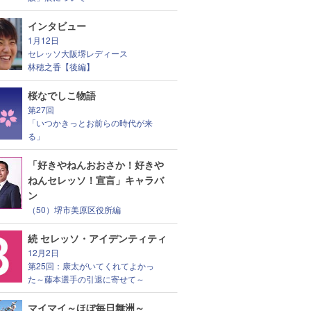
インタビュー
1月12日
セレッソ大阪堺レディース
林穂之香【後編】
桜なでしこ物語
第27回
「いつかきっとお前らの時代が来
る」
「好きやねんおおさか！好きや
ねんセレッソ！宣言」キャラバ
ン
（50）堺市美原区役所編
続 セレッソ・アイデンティティ
12月2日
第25回：康太がいてくれてよかっ
た～藤本選手の引退に寄せて～
マイマイ～ほぼ毎日舞洲～