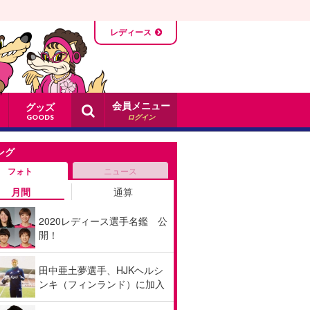
レディース
会員メニュー
グッズ
ログイン
GOODS
ング
フォト
ニュース
月間
通算
2020レディース選手名鑑 公
開！
田中亜土夢選手、HJKヘルシ
ンキ（フィンランド）に加入