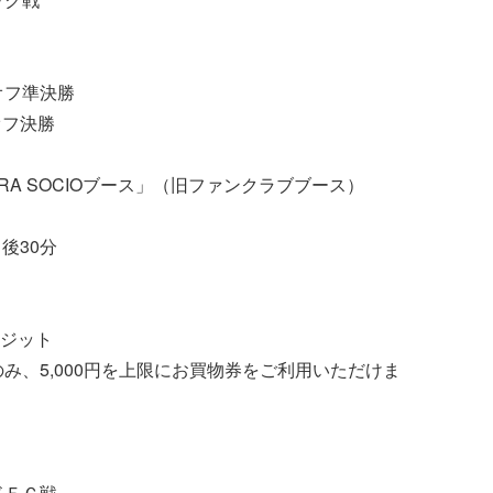
オフ準決勝
オフ決勝
RA SOCIOブース」（旧ファンクラブブース）
後30分
レジット
会費のみ、5,000円を上限にお買物券をご利用いただけま
ドＦＣ戦