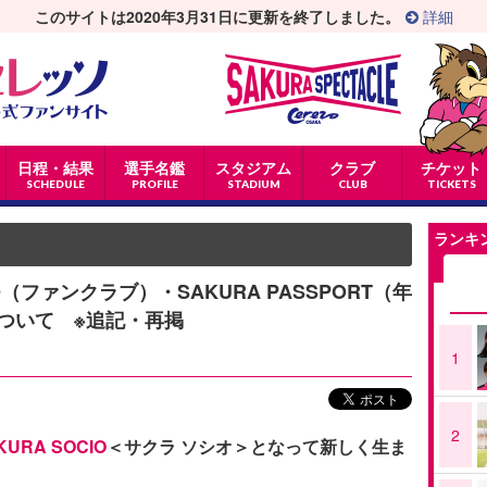
このサイトは2020年3月31日に更新を終了しました。
詳細
日程・結果
選手名鑑
スタジアム
クラブ
チケット
SCHEDULE
PROFILE
STADIUM
CLUB
TICKETS
ランキ
CIO（ファンクラブ）・SAKURA PASSPORT（年
ついて ※追記・再掲
1
2
KURA SOCIO
＜サクラ ソシオ＞となって新しく生ま