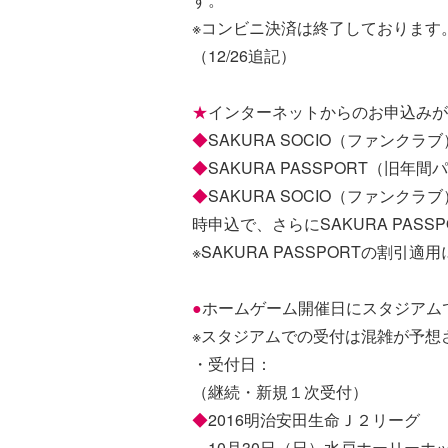
※コンビニ決済は終了しております
（12/26追記）
★
インターネットからのお申込みが
◆
SAKURA SOCIO（ファンクラ
◆
SAKURA PASSPORT（旧年
◆
SAKURA SOCIO（ファンクラ
時申込で、さらにSAKURA PAS
※SAKURA PASSPORTの割
●
ホームゲーム開催日にスタジアム
※スタジアムでの受付は混雑が予想
・受付日：
（継続・新規１次受付）
◆
2016明治安田生命Ｊ２リーグ
10月30日（日）水戸ホーリーホ