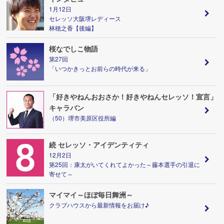
1月12日
セレッソ大阪堺レディース
林穂之香【後編】
桜なでしこ物語
第27回
「いつかきっとお前らの時代が来る」
「好きやねんおおさか！好きやねんセレッソ！宣言」
キャラバン
（50）堺市美原区役所編
続 セレッソ・アイデンティティ
12月2日
第25回：康太がいてくれてよかった～藤本選手の引退に
寄せて～
マイマイ～ほぼ毎日舞洲～
クラブハウスから最新情報をお届け♪