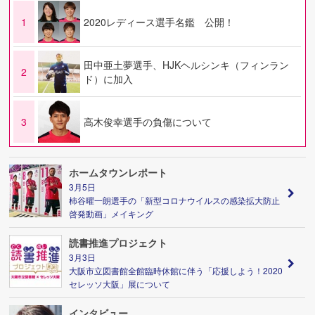
1
2020レディース選手名鑑 公開！
田中亜土夢選手、HJKヘルシンキ（フィンラン
2
ド）に加入
3
高木俊幸選手の負傷について
ホームタウンレポート
3月5日
柿谷曜一朗選手の「新型コロナウイルスの感染拡大防止
啓発動画」メイキング
読書推進プロジェクト
3月3日
大阪市立図書館全館臨時休館に伴う「応援しよう！2020
セレッソ大阪」展について
インタビュー