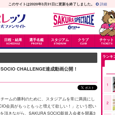
このサイトは2020年3月31日に更新を終了しました。
詳細
日程・結果
選手名鑑
スタジアム
クラブ
チケット
SCHEDULE
PROFILE
STADIUM
CLUB
TICKETS
ランキ
A SOCIO CHALLENGE達成動画公開！
1
NGEは「チームの勝利のために、スタジアムを常に満員にし
2
OCIO会員がもっともっと増えて欲しい！」という想い
頂きながら、SAKURA SOCIO新規入会者を開幕3