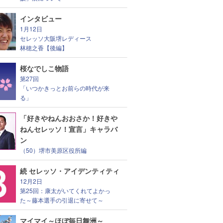
インタビュー
1月12日
セレッソ大阪堺レディース
林穂之香【後編】
桜なでしこ物語
第27回
「いつかきっとお前らの時代が来
る」
「好きやねんおおさか！好きや
ねんセレッソ！宣言」キャラバ
ン
（50）堺市美原区役所編
続 セレッソ・アイデンティティ
12月2日
第25回：康太がいてくれてよかっ
た～藤本選手の引退に寄せて～
マイマイ～ほぼ毎日舞洲～