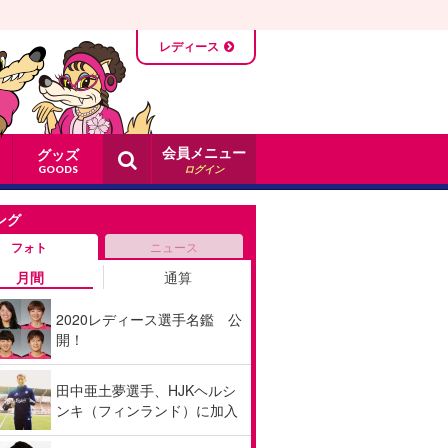
レディース
会員メニュー
グッズ
ログイン
GOODS
ング
フォト
ニュース
月間
通算
2020レディース選手名鑑 公
開！
田中亜土夢選手、HJKヘルシ
ンキ（フィンランド）に加入