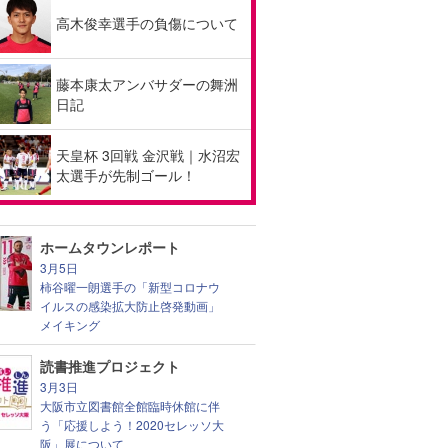
高木俊幸選手の負傷について
藤本康太アンバサダーの舞洲
日記
天皇杯 3回戦 金沢戦｜水沼宏
太選手が先制ゴール！
ホームタウンレポート
3月5日
柿谷曜一朗選手の「新型コロナウ
イルスの感染拡大防止啓発動画」
メイキング
読書推進プロジェクト
3月3日
大阪市立図書館全館臨時休館に伴
う「応援しよう！2020セレッソ大
阪」展について