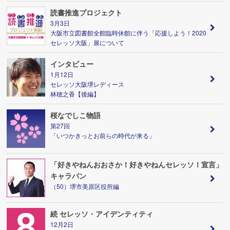
読書推進プロジェクト
3月3日
大阪市立図書館全館臨時休館に伴う「応援しよう！2020
セレッソ大阪」展について
インタビュー
1月12日
セレッソ大阪堺レディース
林穂之香【後編】
桜なでしこ物語
第27回
「いつかきっとお前らの時代が来る」
「好きやねんおおさか！好きやねんセレッソ！宣言」
キャラバン
（50）堺市美原区役所編
続 セレッソ・アイデンティティ
12月2日