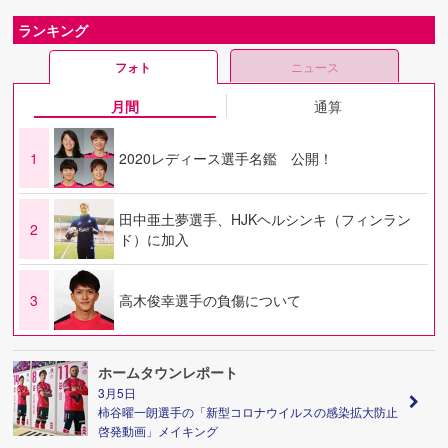
ランキング
フォト
ニュース
月間
通算
1
2020レディース選手名鑑 公開！
田中亜土夢選手、HJKヘルシンキ（フィンラン
2
ド）に加入
3
高木俊幸選手の負傷について
ホームタウンレポート
3月5日
柿谷曜一朗選手の「新型コロナウイルスの感染拡大防止
啓発動画」メイキング