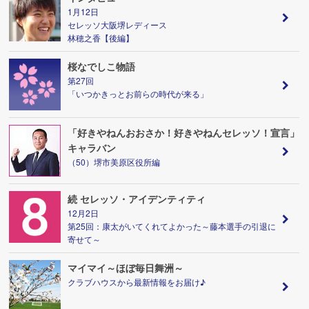
1月12日
セレッソ大阪堺レディース
林穂之香【後編】
桜なでしこ物語
第27回
「いつかきっとお前らの時代が来る」
「好きやねんおおさか！好きやねんセレッソ！宣言」
キャラバン
（50）堺市美原区役所編
続 セレッソ・アイデンティティ
12月2日
第25回：康太がいてくれてよかった～藤本選手の引退に
寄せて～
マイマイ～ほぼ毎日舞洲～
クラブハウスから最新情報をお届け♪