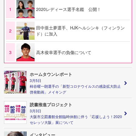
1
2020レディース選手名鑑 公開！
田中亜土夢選手、HJKヘルシンキ（フィンラン
2
ド）に加入
3
高木俊幸選手の負傷について
ホームタウンレポート
3月5日
柿谷曜一朗選手の「新型コロナウイルスの感染拡大防止
啓発動画」メイキング
読書推進プロジェクト
3月3日
大阪市立図書館全館臨時休館に伴う「応援しよう！2020
セレッソ大阪」展について
インタビュー