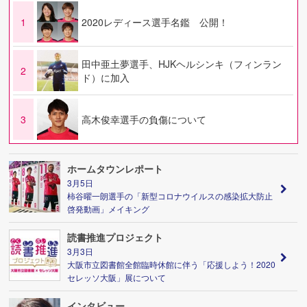
1
2020レディース選手名鑑 公開！
田中亜土夢選手、HJKヘルシンキ（フィンラン
2
ド）に加入
3
高木俊幸選手の負傷について
ホームタウンレポート
3月5日
柿谷曜一朗選手の「新型コロナウイルスの感染拡大防止
啓発動画」メイキング
読書推進プロジェクト
3月3日
大阪市立図書館全館臨時休館に伴う「応援しよう！2020
セレッソ大阪」展について
インタビュー