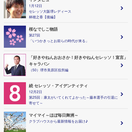
1月12日
セレッソ大阪堺レディース
林穂之香【後編】
桜なでしこ物語
第27回
「いつかきっとお前らの時代が来る」
「好きやねんおおさか！好きやねんセレッソ！宣言」
キャラバン
（50）堺市美原区役所編
続 セレッソ・アイデンティティ
12月2日
第25回：康太がいてくれてよかった～藤本選手の引退に
寄せて～
マイマイ～ほぼ毎日舞洲～
クラブハウスから最新情報をお届け♪