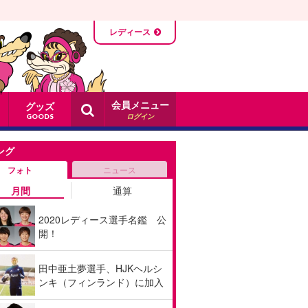
レディース
会員メニュー
グッズ
ログイン
GOODS
ング
フォト
ニュース
月間
通算
2020レディース選手名鑑 公
開！
田中亜土夢選手、HJKヘルシ
ンキ（フィンランド）に加入