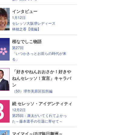
インタビュー
1月12日
セレッソ大阪堺レディース
林穂之香【後編】
桜なでしこ物語
第27回
「いつかきっとお前らの時代が来
る」
「好きやねんおおさか！好きや
ねんセレッソ！宣言」キャラバ
ン
（50）堺市美原区役所編
続 セレッソ・アイデンティティ
12月2日
第25回：康太がいてくれてよかっ
た～藤本選手の引退に寄せて～
マイマイ～ほぼ毎日舞洲～