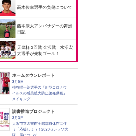
高木俊幸選手の負傷について
藤本康太アンバサダーの舞洲
日記
天皇杯 3回戦 金沢戦｜水沼宏
太選手が先制ゴール！
ホームタウンレポート
3月5日
柿谷曜一朗選手の「新型コロナウ
イルスの感染拡大防止啓発動画」
メイキング
読書推進プロジェクト
3月3日
大阪市立図書館全館臨時休館に伴
う「応援しよう！2020セレッソ大
阪」展について