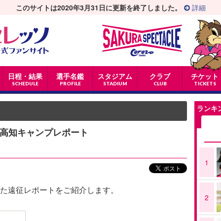
このサイトは2020年3月31日に更新を終了しました。
詳細
日程・結果
選手名鑑
スタジアム
クラブ
チケット
SCHEDULE
PROFILE
STADIUM
CLUB
TICKETS
ランキ
8高知キャンプレポート
1
た遠征レポートをご紹介します。
2