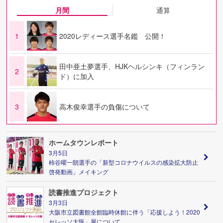
月間
通算
1
2020レディース選手名鑑 公開！
田中亜土夢選手、HJKヘルシンキ（フィンラン
2
ド）に加入
3
高木俊幸選手の負傷について
ホームタウンレポート
3月5日
柿谷曜一朗選手の「新型コロナウイルスの感染拡大防止
啓発動画」メイキング
読書推進プロジェクト
3月3日
大阪市立図書館全館臨時休館に伴う「応援しよう！2020
セレッソ大阪」展について