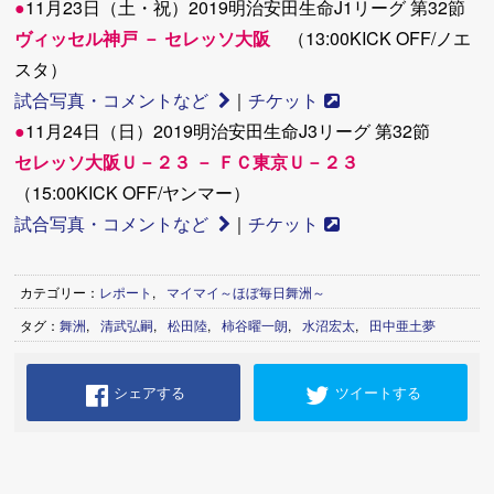
●
11月23日（土・祝）2019明治安田生命J1リーグ 第32節
ヴィッセル神戸 － セレッソ大阪
（13:00KICK OFF/ノエ
スタ）
試合写真・コメントなど
｜
チケット
●
11月24日（日）2019明治安田生命J3リーグ 第32節
セレッソ大阪Ｕ－２３ － ＦＣ東京Ｕ－２３
（15:00KICK OFF/ヤンマー）
試合写真・コメントなど
｜
チケット
カテゴリー：
レポート
,
マイマイ～ほぼ毎日舞洲～
タグ：
舞洲
,
清武弘嗣
,
松田陸
,
柿谷曜一朗
,
水沼宏太
,
田中亜土夢
シェアする
ツイートする