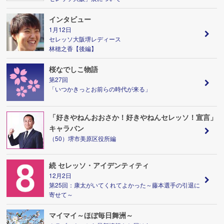
インタビュー
1月12日
セレッソ大阪堺レディース
林穂之香【後編】
桜なでしこ物語
第27回
「いつかきっとお前らの時代が来る」
「好きやねんおおさか！好きやねんセレッソ！宣言」
キャラバン
（50）堺市美原区役所編
続 セレッソ・アイデンティティ
12月2日
第25回：康太がいてくれてよかった～藤本選手の引退に
寄せて～
マイマイ～ほぼ毎日舞洲～