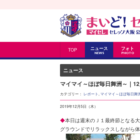
ニュース
フォト
TOP
NEWS
PHOTO
ニュース
マイマイ～ほぼ毎日舞洲～｜1
カテゴリー：
レポート
,
マイマイ～ほぼ毎日舞
2019年12月5日（木）
◆
本日は週末のＪ１最終節となる大
グラウンドでリラックスしながら体