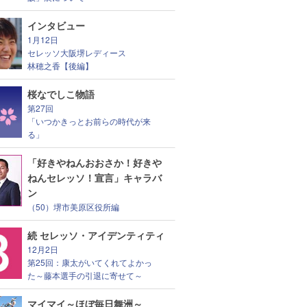
インタビュー
1月12日
セレッソ大阪堺レディース
林穂之香【後編】
桜なでしこ物語
第27回
「いつかきっとお前らの時代が来
る」
「好きやねんおおさか！好きや
ねんセレッソ！宣言」キャラバ
ン
（50）堺市美原区役所編
続 セレッソ・アイデンティティ
12月2日
第25回：康太がいてくれてよかっ
た～藤本選手の引退に寄せて～
マイマイ～ほぼ毎日舞洲～