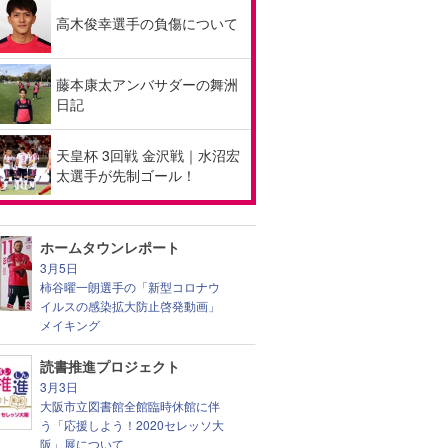
高木俊幸選手の負傷について
藤本康太アンバサダーの舞洲
日記
天皇杯 3回戦 金沢戦｜水沼宏
太選手が先制ゴール！
ホームタウンレポート
3月5日
柿谷曜一朗選手の「新型コロナウ
イルスの感染拡大防止啓発動画」
メイキング
読書推進プロジェクト
3月3日
大阪市立図書館全館臨時休館に伴
う「応援しよう！2020セレッソ大
阪」展について