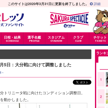
このサイトは2020年3月31日に更新を終了しました。
詳細
日程・結果
選手名鑑
スタジアム
クラブ
チケット
SCHEDULE
PROFILE
STADIUM
CLUB
TICKETS
ランキ
2月5日：大分戦に向けて調整しました
洲～
1
分トリニータ戦に向けたコンディション調整日。
2
を動かしました。