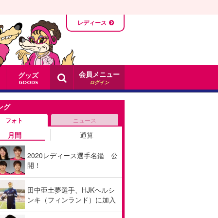
レディース
会員メニュー
グッズ
ログイン
GOODS
ング
フォト
ニュース
月間
通算
2020レディース選手名鑑 公
開！
田中亜土夢選手、HJKヘルシ
ンキ（フィンランド）に加入