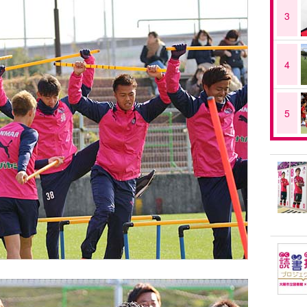
3
4
5